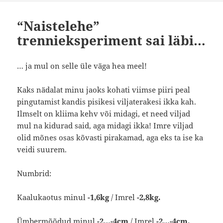
“Naistelehe”
trennieksperiment sai läbi…
… ja mul on selle üle väga hea meel!
Kaks nädalat minu jaoks kohati viimse piiri peal
pingutamist kandis pisikesi viljaterakesi ikka kah.
Ilmselt on kliima kehv või midagi, et need viljad
mul na kidurad said, aga midagi ikka! Imre viljad
olid mõnes osas kõvasti pirakamad, aga eks ta ise ka
veidi suurem.
Numbrid:
Kaalukaotus minul
-1,6kg
/ Imrel
-2,8kg.
Ümbermõõdud minul
-2…-4cm
/ Imrel
-2…-4cm.