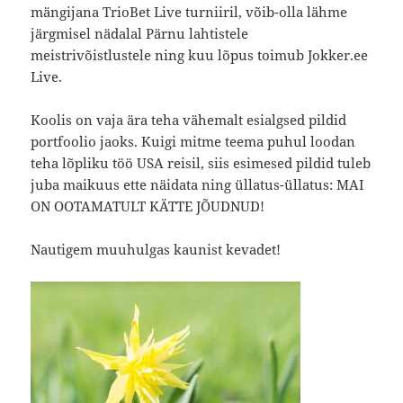
mängijana TrioBet Live turniiril, võib-olla lähme
järgmisel nädalal Pärnu lahtistele
meistrivõistlustele ning kuu lõpus toimub Jokker.ee
Live.
Koolis on vaja ära teha vähemalt esialgsed pildid
portfoolio jaoks. Kuigi mitme teema puhul loodan
teha lõpliku töö USA reisil, siis esimesed pildid tuleb
juba maikuus ette näidata ning üllatus-üllatus: MAI
ON OOTAMATULT KÄTTE JÕUDNUD!
Nautigem muuhulgas kaunist kevadet!