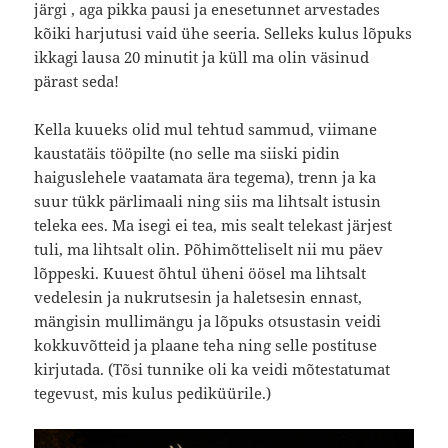
järgi , aga pikka pausi ja enesetunnet arvestades
kõiki harjutusi vaid ühe seeria. Selleks kulus lõpuks
ikkagi lausa 20 minutit ja küll ma olin väsinud
pärast seda!
Kella kuueks olid mul tehtud sammud, viimane
kaustatäis tööpilte (no selle ma siiski pidin
haiguslehele vaatamata ära tegema), trenn ja ka
suur tükk pärlimaali ning siis ma lihtsalt istusin
teleka ees. Ma isegi ei tea, mis sealt telekast järjest
tuli, ma lihtsalt olin. Põhimõtteliselt nii mu päev
lõppeski. Kuuest õhtul üheni öösel ma lihtsalt
vedelesin ja nukrutsesin ja haletsesin ennast,
mängisin mullimängu ja lõpuks otsustasin veidi
kokkuvõtteid ja plaane teha ning selle postituse
kirjutada. (Tõsi tunnike oli ka veidi mõtestatumat
tegevust, mis kulus pediküürile.)