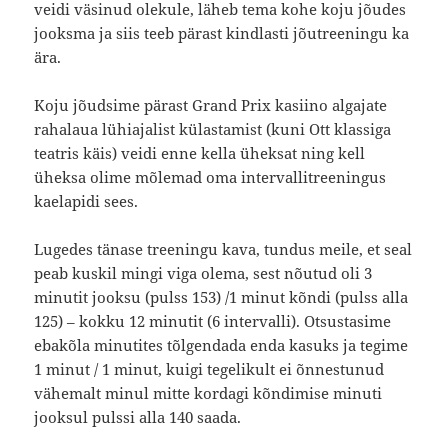
veidi väsinud olekule, läheb tema kohe koju jõudes
jooksma ja siis teeb pärast kindlasti jõutreeningu ka
ära.
Koju jõudsime pärast Grand Prix kasiino algajate
rahalaua lühiajalist külastamist (kuni Ott klassiga
teatris käis) veidi enne kella üheksat ning kell
üheksa olime mõlemad oma intervallitreeningus
kaelapidi sees.
Lugedes tänase treeningu kava, tundus meile, et seal
peab kuskil mingi viga olema, sest nõutud oli 3
minutit jooksu (pulss 153) /1 minut kõndi (pulss alla
125) – kokku 12 minutit (6 intervalli). Otsustasime
ebakõla minutites tõlgendada enda kasuks ja tegime
1 minut / 1 minut, kuigi tegelikult ei õnnestunud
vähemalt minul mitte kordagi kõndimise minuti
jooksul pulssi alla 140 saada.