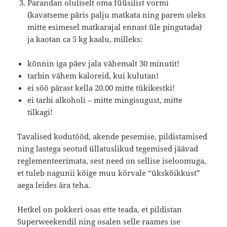
Parandan oluliselt oma füüsilist vormi
(kavatseme päris palju matkata ning parem oleks
mitte esimesel matkarajal ennast üle pingutada)
ja kaotan ca 5 kg kaalu, milleks:
kõnnin iga päev jala vähemalt 30 minutit!
tarbin vähem kaloreid, kui kulutan!
ei söö pärast kella 20.00 mitte tükikestki!
ei tarbi alkoholi – mitte mingisugust, mitte
tilkagi!
Tavalised kodutööd, akende pesemise, pildistamised
ning lastega seotud üllatuslikud tegemised jäävad
reglementeerimata, sest need on sellise iseloomuga,
et tuleb nagunii kõige muu kõrvale “ükskõikkust”
aega leides ära teha.
Hetkel on pokkeri osas ette teada, et pildistan
Superweekendil ning osalen selle raames ise