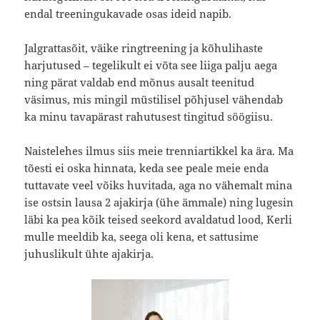
endal treeningukavade osas ideid napib.
Jalgrattasõit, väike ringtreening ja kõhulihaste
harjutused – tegelikult ei võta see liiga palju aega
ning pärat valdab end mõnus ausalt teenitud
väsimus, mis mingil müstilisel põhjusel vähendab
ka minu tavapärast rahutusest tingitud söögiisu.
Naistelehes ilmus siis meie trenniartikkel ka ära. Ma
tõesti ei oska hinnata, keda see peale meie enda
tuttavate veel võiks huvitada, aga no vähemalt mina
ise ostsin lausa 2 ajakirja (ühe ämmale) ning lugesin
läbi ka pea kõik teised seekord avaldatud lood, Kerli
mulle meeldib ka, seega oli kena, et sattusime
juhuslikult ühte ajakirja.