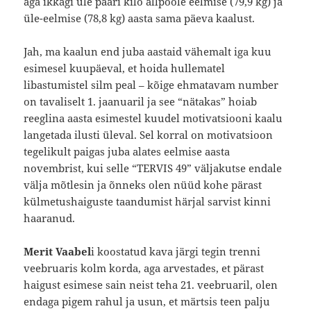
aga ikkagi üle paari kilo allpoole eelmise (79,9 kg) ja
üle-eelmise (78,8 kg) aasta sama päeva kaalust.
Jah, ma kaalun end juba aastaid vähemalt iga kuu
esimesel kuupäeval, et hoida hullematel
libastumistel silm peal – kõige ehmatavam number
on tavaliselt 1. jaanuaril ja see “nätakas” hoiab
reeglina aasta esimestel kuudel motivatsiooni kaalu
langetada ilusti üleval. Sel korral on motivatsioon
tegelikult paigas juba alates eelmise aasta
novembrist, kui selle “TERVIS 49” väljakutse endale
välja mõtlesin ja õnneks olen nüüd kohe pärast
külmetushaiguste taandumist härjal sarvist kinni
haaranud.
Merit Vaabel
i koostatud kava järgi tegin trenni
veebruaris kolm korda, aga arvestades, et pärast
haigust esimese sain neist teha 21. veebruaril, olen
endaga pigem rahul ja usun, et märtsis teen palju