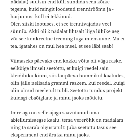
nädalat) suutsin end küll sundida seda kõike
tegema, kuid mingit loodetud trennirõõmu ja -
harjumust küll ei tekkinud.
Olen siiski lootuses, et see trennivajadus veel
sünnib. Äkki oli 2 nädalat lihtsalt liiga lühike aeg
või see konkreetne treening liiga intensiivne. Ma ei
tea, igatahes on mul hea meel, et see läbi saab!
Viimaseks päevaks end kokku võtta oli väga raske,
eelkõige ilmselt seetõttu, et kuigi reedel sain
kleidiluku kinni, siis laupäeva hommikul kaaludes,
olin jälle nelisada grammi raskem, kui reedel, kuigi
olin olnud meeletult tubli. Seetõttu tundus projekt
kuidagi ebaõiglane ja minu jaoks mõttetu.
Imre aga on selle ajaga saavutanud oma
abiellumisaegse kaalu, tema vererõhk on madalam
ning ta särab õigustatult! Juba seetõttu tasus see
eksperiment end ära ka minu jaoks.