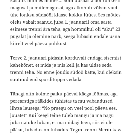
kasulik mitmes mõttes… Sõin uusaasta ööl rohkesti
magusat ja mittemagusat, aga alkoholi võtsin vaid
ühe lonksu südaööl klaase kokku lüües. Ses mõttes
oleks vabalt saanud juba 1. jaanuaril oma aasta
esimese trenni ära teha, aga hommikul oli “aku” 23
pügalat ja olemine närb, seega lubasin endale üsna
kiirelt veel päeva puhkust.
Terve 2. jaanuari pidasin korduvalt endaga sisemist
kahekõnet, et mida ja mis kell ja kas üldse seda
trenni teha. No enne jõudis südöö kätte, kui oleksin
suutnud end spordituppa vedada.
Tänagi olin kolme paiku päeval käega löömas, aga
perearstiga rääkides tühistas ta mu vabandused
lihtsa lausega: “No praegu on veel pool päeva ees,
jõuate!” Kui keegi teine tuleb mängu ja ma nagu
juba natuke luban, et ma midagi teen, siis ei ole
pääsu, lubadus on lubadus. Tegin trenni Meriti kava