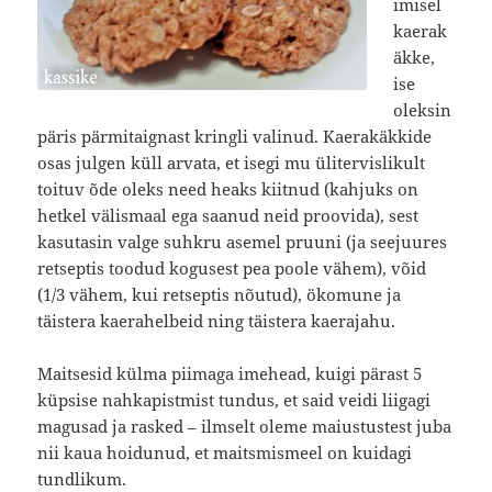
imisel
kaerak
äkke,
ise
oleksin
päris pärmitaignast kringli valinud. Kaerakäkkide
osas julgen küll arvata, et isegi mu ülitervislikult
toituv õde oleks need heaks kiitnud (kahjuks on
hetkel välismaal ega saanud neid proovida), sest
kasutasin valge suhkru asemel pruuni (ja seejuures
retseptis toodud kogusest pea poole vähem), võid
(1/3 vähem, kui retseptis nõutud), ökomune ja
täistera kaerahelbeid ning täistera kaerajahu.
Maitsesid külma piimaga imehead, kuigi pärast 5
küpsise nahkapistmist tundus, et said veidi liigagi
magusad ja rasked – ilmselt oleme maiustustest juba
nii kaua hoidunud, et maitsmismeel on kuidagi
tundlikum.