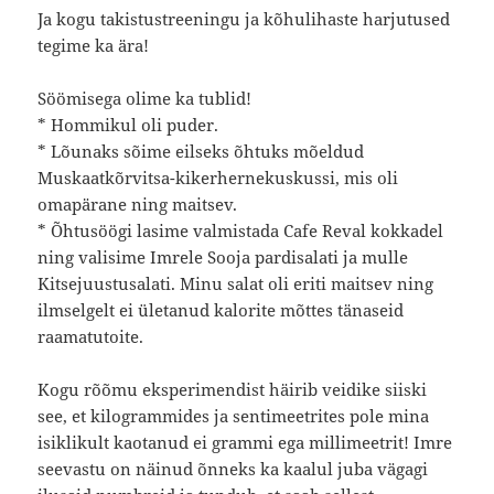
Ja kogu takistustreeningu ja kõhulihaste harjutused
tegime ka ära!
Söömisega olime ka tublid!
* Hommikul oli puder.
* Lõunaks sõime eilseks õhtuks mõeldud
Muskaatkõrvitsa-kikerhernekuskussi, mis oli
omapärane ning maitsev.
* Õhtusöögi lasime valmistada Cafe Reval kokkadel
ning valisime Imrele Sooja pardisalati ja mulle
Kitsejuustusalati. Minu salat oli eriti maitsev ning
ilmselgelt ei ületanud kalorite mõttes tänaseid
raamatutoite.
Kogu rõõmu eksperimendist häirib veidike siiski
see, et kilogrammides ja sentimeetrites pole mina
isiklikult kaotanud ei grammi ega millimeetrit! Imre
seevastu on näinud õnneks ka kaalul juba vägagi