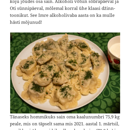
koju jõudes osa sain. Alkoholi võtsin sõbrapäeval ja
Oti sünnipäeval, mõlemal korral ühe klaasi džinn-
toonikut. See Imre alkoholivaba aasta on ka mulle
hästi mõjunud!
Tänaseks hommikuks sain oma kaalunumbri 75,9 kg
peale, mis on täpselt sama mis 2021. aastal 1. märtsil,