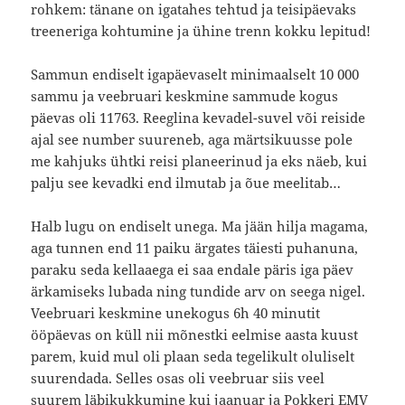
rohkem: tänane on igatahes tehtud ja teisipäevaks
treeneriga kohtumine ja ühine trenn kokku lepitud!
Sammun endiselt igapäevaselt minimaalselt 10 000
sammu ja veebruari keskmine sammude kogus
päevas oli 11763. Reeglina kevadel-suvel või reiside
ajal see number suureneb, aga märtsikuusse pole
me kahjuks ühtki reisi planeerinud ja eks näeb, kui
palju see kevadki end ilmutab ja õue meelitab…
Halb lugu on endiselt unega. Ma jään hilja magama,
aga tunnen end 11 paiku ärgates täiesti puhanuna,
paraku seda kellaaega ei saa endale päris iga päev
ärkamiseks lubada ning tundide arv on seega nigel.
Veebruari keskmine unekogus 6h 40 minutit
ööpäevas on küll nii mõnestki eelmise aasta kuust
parem, kuid mul oli plaan seda tegelikult oluliselt
suurendada. Selles osas oli veebruar siis veel
suurem läbikukkumine kui jaanuar ja Pokkeri EMV