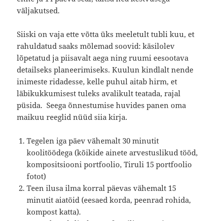
väljakutsed.
Siiski on vaja ette võtta üks meeletult tubli kuu, et
rahuldatud saaks mõlemad soovid: käsilolev
lõpetatud ja piisavalt aega ning ruumi eesootava
detailseks planeerimiseks. Kuulun kindlalt nende
inimeste ridadesse, kelle puhul aitab hirm, et
läbikukkumisest tuleks avalikult teatada, rajal
püsida. Seega õnnestumise huvides panen oma
maikuu reeglid nüüd siia kirja.
Tegelen iga päev vähemalt 30 minutit
koolitöödega (kõikide ainete arvestuslikud tööd,
kompositsiooni portfoolio, Tiruli 15 portfoolio
fotot)
Teen ilusa ilma korral päevas vähemalt 15
minutit aiatöid (eesaed korda, peenrad rohida,
kompost katta).