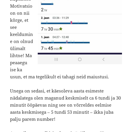
Motivatsio
on on nii
kõrge, et
see
keeldumin
e on olnud
ülimalt
lihtne! Ma
peaaegu
ise ka
usun, et ma tegelikult ei tahagi neid maiustusi.
Unega on sedasi, et käesoleva aasta esimeste
nädalatega olen maganud keskmiselt ca 6 tundi ja 30
minutit ööpäevas ning see on võrreldes eelmise
aasta keskmisega – 5 tundi 53 minutit – ikka juba
palju parem number!