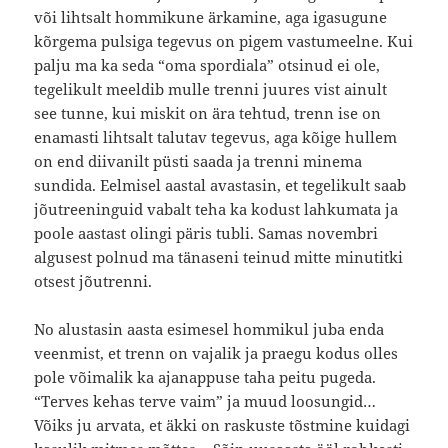
või lihtsalt hommikune ärkamine, aga igasugune
kõrgema pulsiga tegevus on pigem vastumeelne. Kui
palju ma ka seda “oma spordiala” otsinud ei ole,
tegelikult meeldib mulle trenni juures vist ainult
see tunne, kui miskit on ära tehtud, trenn ise on
enamasti lihtsalt talutav tegevus, aga kõige hullem
on end diivanilt püsti saada ja trenni minema
sundida. Eelmisel aastal avastasin, et tegelikult saab
jõutreeninguid vabalt teha ka kodust lahkumata ja
poole aastast olingi päris tubli. Samas novembri
algusest polnud ma tänaseni teinud mitte minutitki
otsest jõutrenni.
No alustasin aasta esimesel hommikul juba enda
veenmist, et trenn on vajalik ja praegu kodus olles
pole võimalik ka ajanappuse taha peitu pugeda.
“Terves kehas terve vaim” ja muud loosungid…
Võiks ju arvata, et äkki on raskuste tõstmine kuidagi