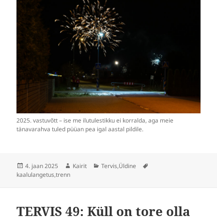
2025. vastuvõtt – ise me ilutulestikku ei korralda, aga meie
tänavarahva tuled püüan pea igal aastal pildile.
Postitatud
Autor
Rubriigid
Sildid
4. jaan 2025
Kairit
Tervis
,
Üldine
kaalulangetus
,
trenn
TERVIS 49: Küll on tore olla