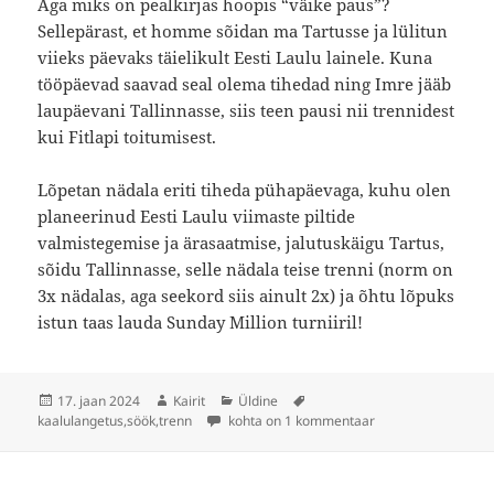
Aga miks on pealkirjas hoopis “väike paus”?
Sellepärast, et homme sõidan ma Tartusse ja lülitun
viieks päevaks täielikult Eesti Laulu lainele. Kuna
tööpäevad saavad seal olema tihedad ning Imre jääb
laupäevani Tallinnasse, siis teen pausi nii trennidest
kui Fitlapi toitumisest.
Lõpetan nädala eriti tiheda pühapäevaga, kuhu olen
planeerinud Eesti Laulu viimaste piltide
valmistegemise ja ärasaatmise, jalutuskäigu Tartus,
sõidu Tallinnasse, selle nädala teise trenni (norm on
3x nädalas, aga seekord siis ainult 2x) ja õhtu lõpuks
istun taas lauda Sunday Million turniiril!
Postitatud
Autor
Rubriigid
Sildid
17. jaan 2024
Kairit
Üldine
TERVIS 49: väike paus
kaalulangetus
,
söök
,
trenn
kohta on 1 kommentaar