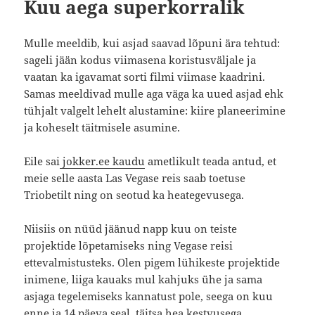
Kuu aega superkorralik
Mulle meeldib, kui asjad saavad lõpuni ära tehtud:
sageli jään kodus viimasena koristusväljale ja
vaatan ka igavamat sorti filmi viimase kaadrini.
Samas meeldivad mulle aga väga ka uued asjad ehk
tühjalt valgelt lehelt alustamine: kiire planeerimine
ja koheselt täitmisele asumine.
Eile sai
jokker.ee kaudu
ametlikult teada antud, et
meie selle aasta Las Vegase reis saab toetuse
Triobetilt ning on seotud ka heategevusega.
Niisiis on nüüd jäänud napp kuu on teiste
projektide lõpetamiseks ning Vegase reisi
ettevalmistusteks. Olen pigem lühikeste projektide
inimene, liiga kauaks mul kahjuks ühe ja sama
asjaga tegelemiseks kannatust pole, seega on kuu
enne ja 14 päeva seal, täitsa hea kestvusega