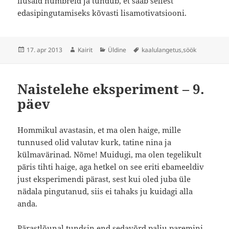
ilusaid numbreid ja tundub, et saab sellest
edasipingutamiseks kõvasti lisamotivatsiooni.
Postitatud
Autor
Rubriigid
Sildid
17. apr 2013
Kairit
Üldine
kaalulangetus
,
söök
Naistelehe eksperiment – 9.
päev
Hommikul avastasin, et ma olen haige, mille
tunnused olid valutav kurk, tatine nina ja
külmavärinad. Nõme! Muidugi, ma olen tegelikult
päris tihti haige, aga hetkel on see eriti ebameeldiv
just eksperimendi pärast, sest kui oled juba üle
nädala pingutanud, siis ei tahaks ju kuidagi alla
anda.
Pärastlõunal tundsin end sedavõrd palju paremini,