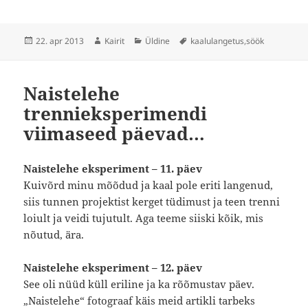
Postitatud
Autor
Rubriigid
Sildid
22. apr 2013
Kairit
Üldine
kaalulangetus
,
söök
Naistelehe
trennieksperimendi
viimaseed päevad…
Naistelehe eksperiment – 11. päev
Kuivõrd minu mõõdud ja kaal pole eriti langenud,
siis tunnen projektist kerget tüdimust ja teen trenni
loiult ja veidi tujutult. Aga teeme siiski kõik, mis
nõutud, ära.
Naistelehe eksperiment – 12. päev
See oli nüüd küll eriline ja ka rõõmustav päev.
„Naistelehe“ fotograaf käis meid artikli tarbeks