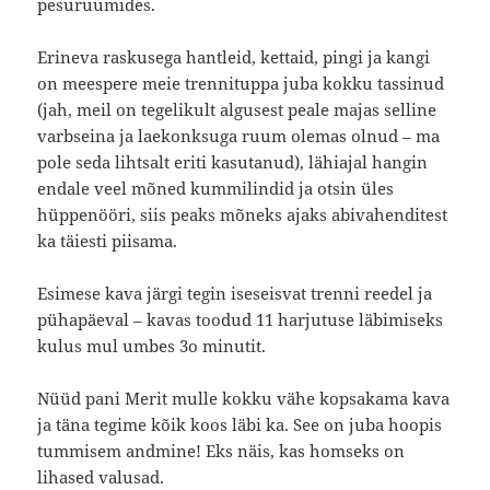
pesuruumides.
Erineva raskusega hantleid, kettaid, pingi ja kangi
on meespere meie trennituppa juba kokku tassinud
(jah, meil on tegelikult algusest peale majas selline
varbseina ja laekonksuga ruum olemas olnud – ma
pole seda lihtsalt eriti kasutanud), lähiajal hangin
endale veel mõned kummilindid ja otsin üles
hüppenööri, siis peaks mõneks ajaks abivahenditest
ka täiesti piisama.
Esimese kava järgi tegin iseseisvat trenni reedel ja
pühapäeval – kavas toodud 11 harjutuse läbimiseks
kulus mul umbes 3o minutit.
Nüüd pani Merit mulle kokku vähe kopsakama kava
ja täna tegime kõik koos läbi ka. See on juba hoopis
tummisem andmine! Eks näis, kas homseks on
lihased valusad.