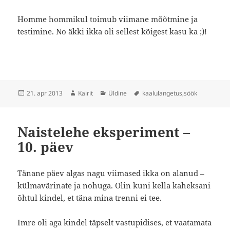
Homme hommikul toimub viimane mõõtmine ja
testimine. No äkki ikka oli sellest kõigest kasu ka ;)!
Postitatud
Autor
Rubriigid
Sildid
21. apr 2013
Kairit
Üldine
kaalulangetus
,
söök
Naistelehe eksperiment –
10. päev
Tänane päev algas nagu viimased ikka on alanud –
külmavärinate ja nohuga. Olin kuni kella kaheksani
õhtul kindel, et täna mina trenni ei tee.
Imre oli aga kindel täpselt vastupidises, et vaatamata