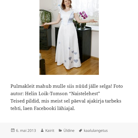
Pulmakleit mahub mulle siis nüüd jälle selga! Foto
autor: Helin Loik-Tomson “Naistelehest”
Teised pildid, mis meist sel päeval ajakirja tarbeks
tehti, laen Facebooki lähiajal.
Postitatud
Autor
Rubriigid
Sildid
6. mai 2013
Kairit
Üldine
kaalulangetus