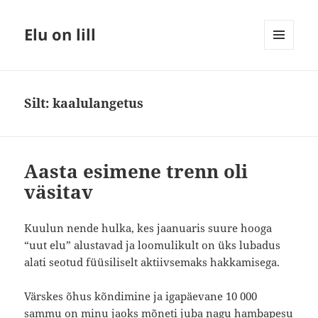
Elu on lill
MENÜÜ
JA
MOODULID
Silt:
kaalulangetus
Aasta esimene trenn oli
väsitav
Kuulun nende hulka, kes jaanuaris suure hooga
“uut elu” alustavad ja loomulikult on üks lubadus
alati seotud füüsiliselt aktiivsemaks hakkamisega.
Värskes õhus kõndimine ja igapäevane 10 000
sammu on minu jaoks mõneti juba nagu hambapesu