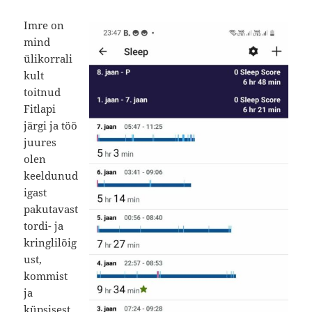
Imre on
mind
ülikorrali
kult
toitnud
Fitlapi
järgi ja töö
juures
olen
keeldunud
igast
pakutavast
tordi- ja
kringlilõig
ust,
kommist
ja
küpsisest.