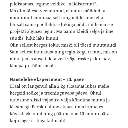
pildistamas, tegime veidike „näidistrenni“.
Ma olin täiesti veendunud, et minu mõõdud on
muutunud minimaalselt ning mõtlesime teha
lihtsalt sama poollahtise lukuga pildi, mille ma ise
projekti alguses tegin. Ma panin kleidi selga ja ime
sündis, lukk läks kinni!
Olin sellest kerges šokis, miski oli tõesti muutunud!
Sain sellest innustust ning tegin kogu trenni, mis on
minu jaoks ausalt ikka veel väga raske ja kurnav,
läbi palju rõõmsamalt.
Naistelehe eksperiment – 13. päev
(Kaal on langenud alla 2 kg.) Raamat lubas meile
kergeid sööke ja treeninguvaba päeva. Õhtul
tundsime siiski vajadust välja kõndima minna ja
läksimegi. Paraku olime aknast ilma hinnates
kõvasti eksinud ning päärdusime 10 minuti pärast
koju tagasi – liiga külm oli!