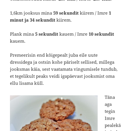
1,6km jooksus mina
59 sekundit
kiirem / Imre
1
minut ja 34 sekundit
kiirem.
Plank mina
5 sekundit
kauem / Imre
10 sekundit
kauem.
Premeerisin end kõigepealt juba eile uute
dressidega ja ostsin kohe päriselt sellised, millega
jooksmas käia, sest vaatamata vingumisele tundub,
et tegelikult peaks veidi igapäevast jooksmist oma
ellu lisama küll.
Täna
aga
tegin
Imre
pealekä