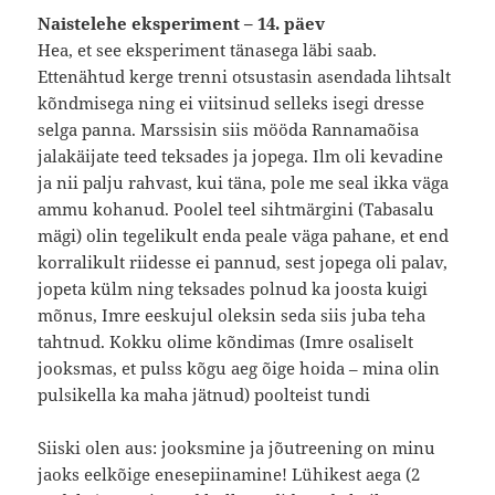
Naistelehe eksperiment – 14. päev
Hea, et see eksperiment tänasega läbi saab.
Ettenähtud kerge trenni otsustasin asendada lihtsalt
kõndmisega ning ei viitsinud selleks isegi dresse
selga panna. Marssisin siis mööda Rannamaõisa
jalakäijate teed teksades ja jopega. Ilm oli kevadine
ja nii palju rahvast, kui täna, pole me seal ikka väga
ammu kohanud. Poolel teel sihtmärgini (Tabasalu
mägi) olin tegelikult enda peale väga pahane, et end
korralikult riidesse ei pannud, sest jopega oli palav,
jopeta külm ning teksades polnud ka joosta kuigi
mõnus, Imre eeskujul oleksin seda siis juba teha
tahtnud. Kokku olime kõndimas (Imre osaliselt
jooksmas, et pulss kõgu aeg õige hoida – mina olin
pulsikella ka maha jätnud) poolteist tundi
Siiski olen aus: jooksmine ja jõutreening on minu
jaoks eelkõige enesepiinamine! Lühikest aega (2