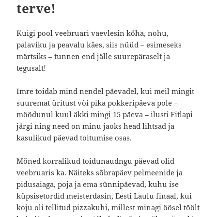
terve!
Kuigi pool veebruari vaevlesin köha, nohu,
palaviku ja peavalu käes, siis nüüd – esimeseks
märtsiks – tunnen end jälle suurepäraselt ja
tegusalt!
Imre toidab mind nendel päevadel, kui meil mingit
suuremat üritust või pika pokkeripäeva pole –
möödunul kuul äkki mingi 15 päeva – ilusti Fitlapi
järgi ning need on minu jaoks head lihtsad ja
kasulikud päevad toitumise osas.
Mõned korralikud toidunaudngu päevad olid
veebruaris ka. Näiteks sõbrapäev pelmeenide ja
pidusaiaga, poja ja ema sünnipäevad, kuhu ise
küpsisetordid meisterdasin, Eesti Laulu finaal, kui
koju oli tellitud pizzakuhi, millest minagi öösel töölt