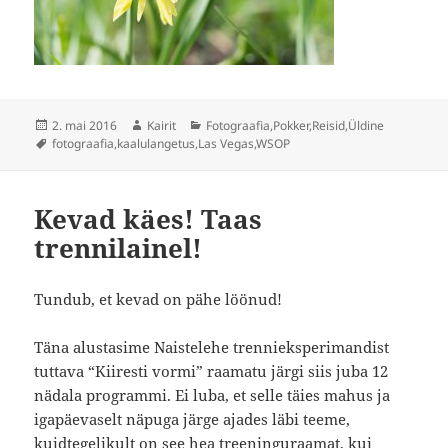
Postitatud
Autor
Rubriigid
2. mai 2016
Kairit
Fotograafia
,
Pokker
,
Reisid
,
Üldine
Sildid
fotograafia
,
kaalulangetus
,
Las Vegas
,
WSOP
Kevad käes! Taas
trennilainel!
Tundub, et kevad on pähe löönud!
Täna alustasime Naistelehe trennieksperimandist
tuttava “Kiiresti vormi” raamatu järgi siis juba 12
nädala programmi. Ei luba, et selle täies mahus ja
igapäevaselt näpuga järge ajades läbi teeme,
kuidtegelikult on see hea treeninguraamat, kui