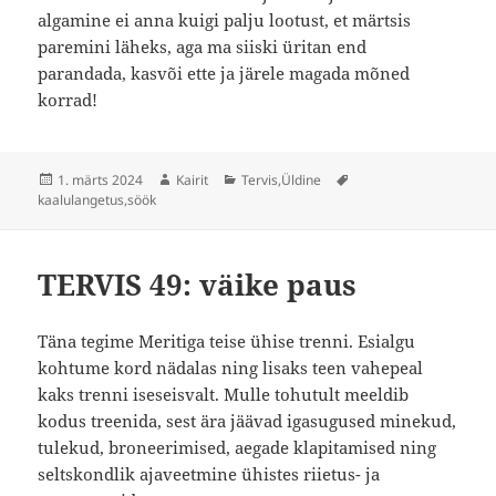
algamine ei anna kuigi palju lootust, et märtsis
paremini läheks, aga ma siiski üritan end
parandada, kasvõi ette ja järele magada mõned
korrad!
Postitatud
Autor
Rubriigid
Sildid
1. märts 2024
Kairit
Tervis
,
Üldine
kaalulangetus
,
söök
TERVIS 49: väike paus
Täna tegime Meritiga teise ühise trenni. Esialgu
kohtume kord nädalas ning lisaks teen vahepeal
kaks trenni iseseisvalt. Mulle tohutult meeldib
kodus treenida, sest ära jäävad igasugused minekud,
tulekud, broneerimised, aegade klapitamised ning
seltskondlik ajaveetmine ühistes riietus- ja