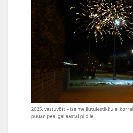
2025. vastuvõtt – ise me ilutulestikku ei kor
püüan pea igal aastal pildile.