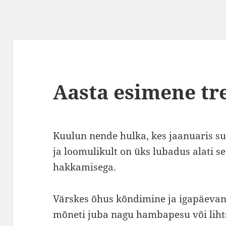
Aasta esimene tre
Kuulun nende hulka, kes jaanuaris su
ja loomulikult on üks lubadus alati se
hakkamisega.
Värskes õhus kõndimine ja igapäeva
mõneti juba nagu hambapesu või lih