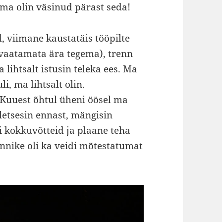
l ma olin väsinud pärast seda!
 viimane kaustatäis tööpilte
e vaatamata ära tegema), trenn
 lihtsalt istusin teleka ees. Ma
uli, ma lihtsalt olin.
 Kuuest õhtul üheni öösel ma
aletsesin ennast, mängisin
i kokkuvõtteid ja plaane teha
tunnike oli ka veidi mõtestatumat