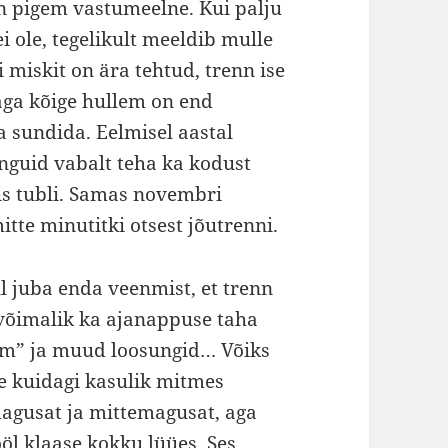
n pigem vastumeelne. Kui palju
 ole, tegelikult meeldib mulle
i miskit on ära tehtud, trenn ise
 aga kõige hullem on end
a sundida. Eelmisel aastal
inguid vabalt teha ka kodust
ris tubli. Samas novembri
tte minutitki otsest jõutrenni.
 juba enda veenmist, et trenn
 võimalik ka ajanappuse taha
aim” ja muud loosungid… Võiks
ne kuidagi kasulik mitmes
magusat ja mittemagusat, aga
öl klaase kokku lüües. Ses