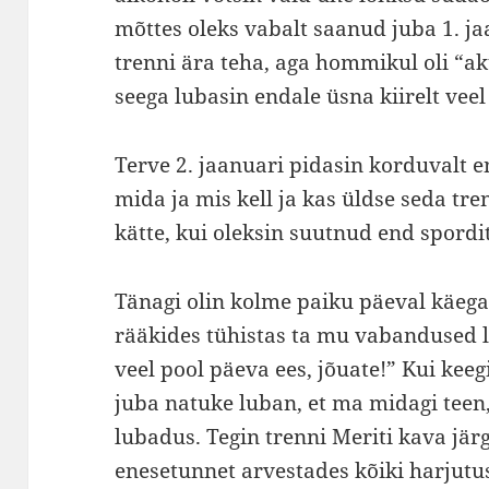
mõttes oleks vabalt saanud juba 1. j
trenni ära teha, aga hommikul oli “ak
seega lubasin endale üsna kiirelt vee
Terve 2. jaanuari pidasin korduvalt e
mida ja mis kell ja kas üldse seda tr
kätte, kui oleksin suutnud end spord
Tänagi olin kolme paiku päeval käega
rääkides tühistas ta mu vabandused l
veel pool päeva ees, jõuate!” Kui kee
juba natuke luban, et ma midagi teen,
lubadus. Tegin trenni Meriti kava järg
enesetunnet arvestades kõiki harjutus