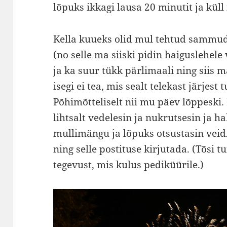
lõpuks ikkagi lausa 20 minutit ja kül
Kella kuueks olid mul tehtud sammud,
(no selle ma siiski pidin haiguslehel
ja ka suur tükk pärlimaali ning siis ma
isegi ei tea, mis sealt telekast järjest t
Põhimõtteliselt nii mu päev lõppeski.
lihtsalt vedelesin ja nukrutsesin ja h
mullimängu ja lõpuks otsustasin veid
ning selle postituse kirjutada. (Tõsi 
tegevust, mis kulus pediküürile.)