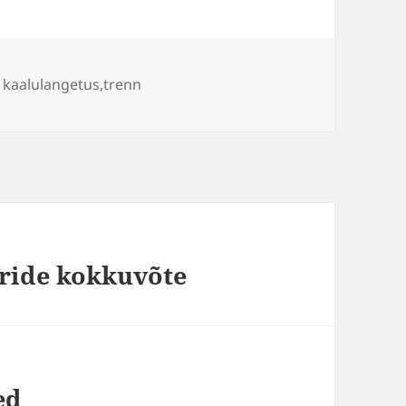
Sildid
kaalulangetus
,
trenn
iride kokkuvõte
ed