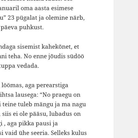
aanuaril oma aasta esimese
u” 23 pügalat ja olemine närb,
l päeva puhkust.
ndaga sisemist kahekõnet, et
enni teha. No enne jõudis südöö
ituppa vedada.
 löömas, aga perearstiga
ihtsa lausega: “No praegu on
gi teine tuleb mängu ja ma nagu
 siis ei ole pääsu, lubadus on
i , aga pikka pausi ja
i vaid ühe seeria. Selleks kulus