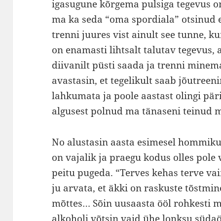
igasugune kõrgema pulsiga tegevus o
ma ka seda “oma spordiala” otsinud ei
trenni juures vist ainult see tunne, ku
on enamasti lihtsalt talutav tegevus,
diivanilt püsti saada ja trenni minem
avastasin, et tegelikult saab jõutreen
lahkumata ja poole aastast olingi pä
algusest polnud ma tänaseni teinud mi
No alustasin aasta esimesel hommikul
on vajalik ja praegu kodus olles pole
peitu pugeda. “Terves kehas terve v
ju arvata, et äkki on raskuste tõstmi
mõttes… Sõin uusaasta ööl rohkesti 
alkoholi võtsin vaid ühe lonksu südaö