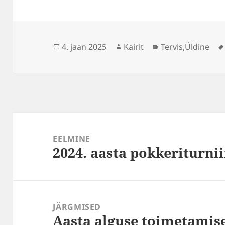
Postitatud
Autor
Rubriigid
4. jaan 2025
Kairit
Tervis
,
Üldine
Navigeerimine
EELMINE
2024. aasta pokkeriturni
Eelmine
postitus:
JÄRGMISED
Aasta alguse toimetamis
Järgmine