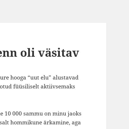
nn oli väsitav
ure hooga “uut elu” alustavad
otud füüsiliselt aktiivsemaks
ne 10 000 sammu on minu jaoks
tsalt hommikune ärkamine, aga