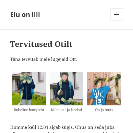
Elu on lill
MENÜÜ
JA
MOODULID
Tervitused Otilt
Täna tervitab meie lugejaid Ott.
Roheline komplekt
Müts-sall ja kindad
Ott ja müts
Homme kell 12.04 algab sügis. Õhus on seda juba