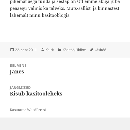
pikemat aega tunda ja sestap on Ott emme abiga juba
peaaegu valmis ka talveks. Müts-sallist ja kinnastest
lähemalt minu
käsitööblogis
.
Postitatud
Autor
Rubriigid
Sildid
22. sept 2011
Kairit
Käsitöö
,
Üldine
käsitöö
Navigeerimine
EELMINE
Jänes
Eelmine
postitus:
JÄRGMISED
Kisub käsitööleheks
Järgmine
postitus:
Kasutame WordPressi