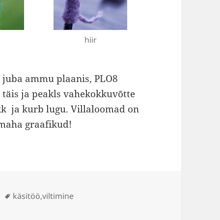
hiir
ul juba ammu plaanis, PLO8
 täis ja peakls vahekokkuvõtte
kk ja kurb lugu. Villaloomad on
maha graafikud!
Sildid
käsitöö
,
viltimine