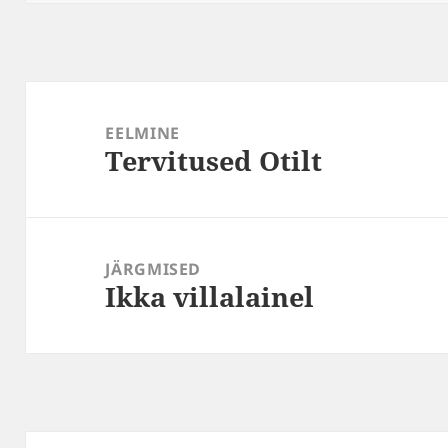
Navigeerimine
EELMINE
Tervitused Otilt
Eelmine
postitus:
JÄRGMISED
Ikka villalainel
Järgmine
postitus: