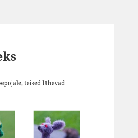
eks
epojale, teised lähevad