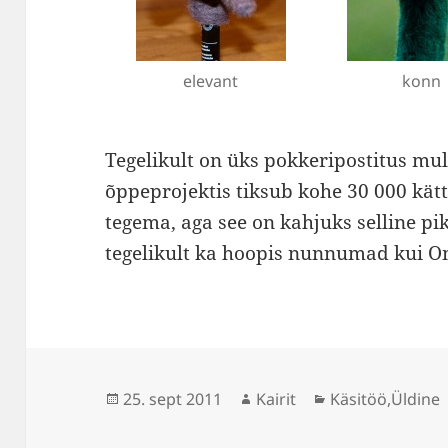
elevant
konn
Tegelikult on üks pokkeripostitus m
õppeprojektis tiksub kohe 30 000 kätt
tegema, aga see on kahjuks selline pi
tegelikult ka hoopis nunnumad kui O
Postitatud
Autor
Rubriigid
25. sept 2011
Kairit
Käsitöö
,
Üldine