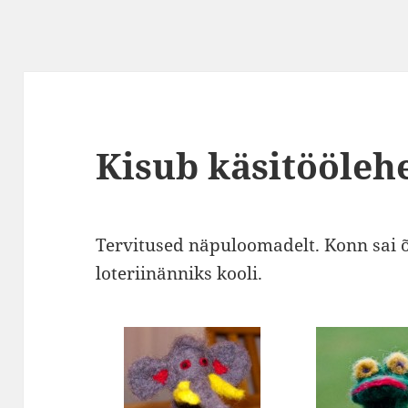
Kisub käsitööleh
Tervitused näpuloomadelt. Konn sai õ
loteriinänniks kooli.