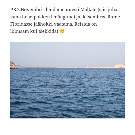
P.S.2 Novembris lendame uuesti Maltale (siis juba
vana head pokkerit mängima) ja detsembris lähme
Floridasse jäähokki vaatama. Reisida on
lõbusam kui tšekkida!