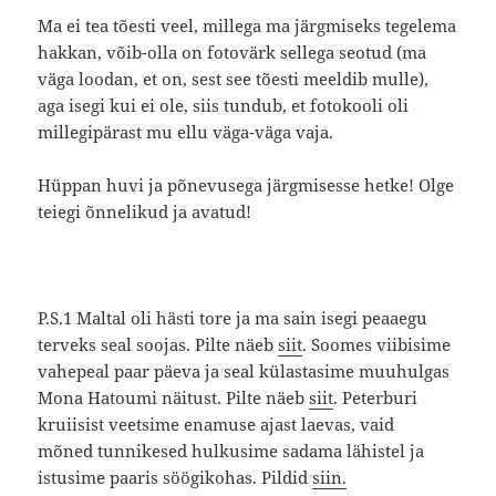
Ma ei tea tõesti veel, millega ma järgmiseks tegelema
hakkan, võib-olla on fotovärk sellega seotud (ma
väga loodan, et on, sest see tõesti meeldib mulle),
aga isegi kui ei ole, siis tundub, et fotokooli oli
millegipärast mu ellu väga-väga vaja.
Hüppan huvi ja põnevusega järgmisesse hetke! Olge
teiegi õnnelikud ja avatud!
P.S.1 Maltal oli hästi tore ja ma sain isegi peaaegu
terveks seal soojas. Pilte näeb
siit
. Soomes viibisime
vahepeal paar päeva ja seal külastasime muuhulgas
Mona Hatoumi näitust. Pilte näeb
siit
. Peterburi
kruiisist veetsime enamuse ajast laevas, vaid
mõned tunnikesed hulkusime sadama lähistel ja
istusime paaris söögikohas. Pildid
siin.