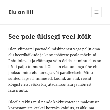
Elu on lill
MENÜÜ
JA
MOODULID
See pole üldsegi veel kõik
Olen viimastel päevadel miskipärast väga palju oma
elu keerdkäikude ja kannapöörete peale mõelnud.
Rahulolevalt ja rõõmuga võin öelda, et minu elus on
hästi palju toimunud. Oleksin elanud nagu ühe elu
jooksul mitu elu korraga või paralleelselt. Minu
suhted, lapsed, inimesed, koolid, ametid, reisid –
kõigist neist võiks kirjutada raamatu ja mõnest
lausa mitu.
Üleeile tekkis mul nende kokkuvõtete ja mälestuste
korrastamiste keskel korraks kahtlus, et äkki ma