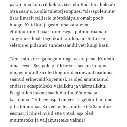
pakin oma kohvrit kokku, sest elu Kairitina hakkab
otsa saama. Koolis tuletõrjeõppusel “sissepõlemine”
lisas ilmselt sellisele mõttekäigule omalt poolt
hoogu. Kuid kui jagasin oma kahtlevat
elulõputunnet paari inimesega, polnud raamatu
sulgumise häält tegelikult kuulda, mistõttu see
seletus ei pidanud tundetasandil vett kuigi hästi.
Täna sain korraga nagu nuiaga vastu pead. Kuulsin
oma seest: “See pole ju üldse see, see on hoopis
midagi muud! Sa oled kogunud erinevaid teadmisi,
saanud erinevaid kogemusi, sa oled ammutanud
endasse edaspidiseks vajalikku ja väärtuslikku.
Peagi tuleb hakata saadud infot töötlema ja
kasutama. Olulised asjad on ees! Tegelikult on nad
juba toimumas. Sa veel ei tea, millise tee Sa millise
eesmärgi nimel nüüd ette võtad, aga oled
muutusteks ja väljakutseteks valmis!