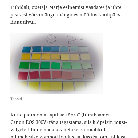
Lühidalt, õpetaja Marje esinemist vaadates ja ühte
pisikest värvimängu mängides möödus koolipäev
linnutiivul.
Toonid
Kuna pidin oma “ajutise sõbra” (filmikaamera
Canon EOS 300V) täna tagastama, siis klõpsisin must-
valgele filmile nädalavahetusel võimalikult
mitmekesise kompoti loodusest, kassist, oma plikast,