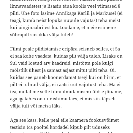
linnavaadetest ja lisasin täna koolis veel viimased 8
pilti. Ühe foto lasime Annikaga Karlil ja Markusel (ei
teagi, kumb neist lõpuks nupule vajutas) teha meist
kui pinginaabritest ka. Loodame, et meie esimene
sõbrapilt siis ikka välja tuleb!
Filmi peale pildistamise eripära seisneb selles, et Sa
ei saa kohe vaadata, kuidas pilt välja tuleb. Lisaks on
Sul vaid loetud arv kaadreid, mistõttu pole kuigi
mõistlik ühest ja samast asjast mitut pilti teha. Oi,
kuidas see paneb koonerdama! Isegi kui on hirm, et
pilt ei tulnud välja, ei raatsi uut vajutust teha. Ma ei
tea, millal me selle filmi ilmutamiseni üldse jõuame,
aga igatahes on uudishimu laes, et mis siis täpselt
välja tuli või metsa läks.
Aga see kass, kelle peal eile kaamera fookusvõimet
testisin (ca pooltel kordadel kipub pilt uduseks