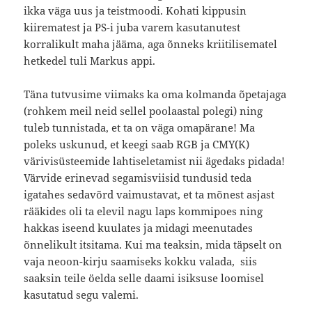
ikka väga uus ja teistmoodi. Kohati kippusin
kiirematest ja PS-i juba varem kasutanutest
korralikult maha jääma, aga õnneks kriitilisematel
hetkedel tuli Markus appi.
Täna tutvusime viimaks ka oma kolmanda õpetajaga
(rohkem meil neid sellel poolaastal polegi) ning
tuleb tunnistada, et ta on väga omapärane! Ma
poleks uskunud, et keegi saab RGB ja CMY(K)
värivisüsteemide lahtiseletamist nii ägedaks pidada!
Värvide erinevad segamisviisid tundusid teda
igatahes sedavõrd vaimustavat, et ta mõnest asjast
rääkides oli ta elevil nagu laps kommipoes ning
hakkas iseend kuulates ja midagi meenutades
õnnelikult itsitama. Kui ma teaksin, mida täpselt on
vaja neoon-kirju saamiseks kokku valada, siis
saaksin teile öelda selle daami isiksuse loomisel
kasutatud segu valemi.