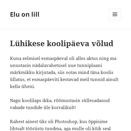
Elu on lill
MENÜÜ
JA
MOODULID
Lühikese koolipäeva võlud
Kuna eelmisel esmaspäeval oli alles aktus ning ma
unustasin nädalavahetusel uue tunniplaani
märkmikku kirjutada, siis ootas mind täna koolis
üllatus, et esmaspäeviti kestavad meil tunnid ainult
kella üheni.
Nagu koolilaps ikka, rõõmustasin süllesadanud
vabade tundide üle korralikult!
Kahest ainest üks oli Photoshop, kus õppisime
lihtsalt tööriistu tundma, aga mulle oli kõik seal