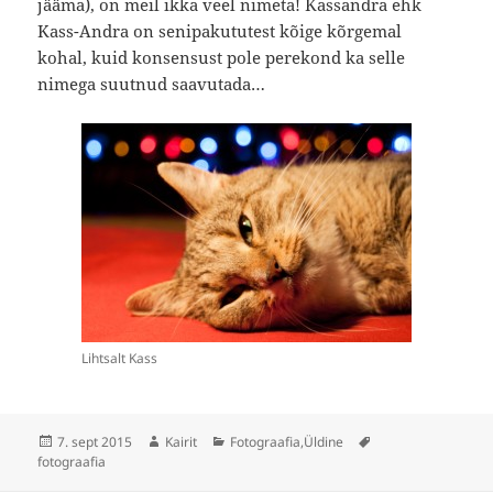
jääma), on meil ikka veel nimeta! Kassandra ehk
Kass-Andra on senipakututest kõige kõrgemal
kohal, kuid konsensust pole perekond ka selle
nimega suutnud saavutada…
Lihtsalt Kass
Postitatud
Autor
Rubriigid
Sildid
7. sept 2015
Kairit
Fotograafia
,
Üldine
fotograafia