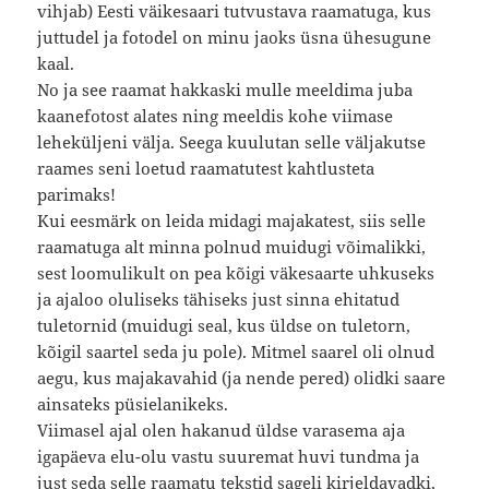
vihjab) Eesti väikesaari tutvustava raamatuga, kus
juttudel ja fotodel on minu jaoks üsna ühesugune
kaal.
No ja see raamat hakkaski mulle meeldima juba
kaanefotost alates ning meeldis kohe viimase
leheküljeni välja. Seega kuulutan selle väljakutse
raames seni loetud raamatutest kahtlusteta
parimaks!
Kui eesmärk on leida midagi majakatest, siis selle
raamatuga alt minna polnud muidugi võimalikki,
sest loomulikult on pea kõigi väkesaarte uhkuseks
ja ajaloo oluliseks tähiseks just sinna ehitatud
tuletornid (muidugi seal, kus üldse on tuletorn,
kõigil saartel seda ju pole). Mitmel saarel oli olnud
aegu, kus majakavahid (ja nende pered) olidki saare
ainsateks püsielanikeks.
Viimasel ajal olen hakanud üldse varasema aja
igapäeva elu-olu vastu suuremat huvi tundma ja
just seda selle raamatu tekstid sageli kirjeldavadki,