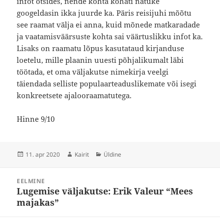
infot otsides, nende kohta kohati natuke
googeldasin ikka juurde ka. Päris reisijuhi mõõtu
see raamat välja ei anna, kuid mõnede matkaradade
ja vaatamisväärsuste kohta sai väärtuslikku infot ka.
Lisaks on raamatu lõpus kasutataud kirjanduse
loetelu, mille plaanin uuesti põhjalikumalt läbi
töötada, et oma väljakutse nimekirja veelgi
täiendada selliste populaarteaduslikemate või isegi
konkreetsete ajalooraamatutega.
Hinne 9/10
Postitatud
Autor
Rubriigid
11. apr 2020
Kairit
Üldine
Navigeerimine
EELMINE
Lugemise väljakutse: Erik Valeur “Mees
Eelmine
majakas”
postitus: