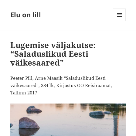
Elu on lill
MENÜÜ
JA
MOODULID
Lugemise väljakutse:
“Saladuslikud Eesti
väikesaared”
Peeter Pill, Arne Maasik “Saladuslikud Eesti
väikesaared”, 384 lk, Kirjastus GO Reisiraamat,
Tallinn 2017