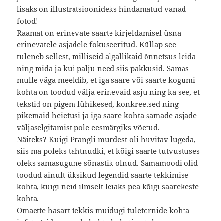
lisaks on illustratsioonideks hindamatud vanad
fotod!
Raamat on erinevate saarte kirjeldamisel üsna
erinevatele asjadele fokuseeritud. Küllap see
tuleneb sellest, milliseid algallikaid õnnetsus leida
ning mida ja kui palju need siis pakkusid. Samas
mulle väga meeldib, et iga saare või saarte kogumi
kohta on toodud välja erinevaid asju ning ka see, et
tekstid on pigem lühikesed, konkreetsed ning
pikemaid heietusi ja iga saare kohta samade asjade
väljaselgitamist pole eesmärgiks võetud.
Näiteks? Kuigi Prangli murdest oli huvitav lugeda,
siis ma poleks tahtnudki, et kõigi saarte tutvustuses
oleks samasugune sõnastik olnud. Samamoodi olid
toodud ainult üksikud legendid saarte tekkimise
kohta, kuigi neid ilmselt leiaks pea kõigi saarekeste
kohta.
Omaette hasart tekkis muidugi tuletornide kohta