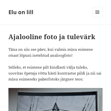
Elu on lill
MENÜÜ
JA
MOODULID
Ajalooline foto ja tulevärk
Täna on siis see päev, kui valmis minu esimene
otsast lõpuni isetehtud analoogfoto!
Selleks, et esimene pilt kindlasti välja tuleks,
soovitas õpetaja võtta hästi kontrastse pildi ja nii sai
minu esimeseks paberfotoks järgnev teos: