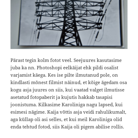
Pärast tegin kolm fotot veel. Seejuures kasutasime
juba ka nn. Photoshopi eelkäijat ehk pildi osalist
varjamist käega. Kes ise pilte ilmutanud pole, on
kindlasti mõnest filmist näinud, et kõige ägedam osa
kogu asja juures on siis, kui vaatad valget ilmutisse
asetatud fotopaberit ja kujutis hakkab tasapisi
joonistuma. Kilkasime Karoliniga nagu lapsed, kui
esimesi nägime. Kaija võttis asja veidi rahulikumalt,
aga küllap oli asi selles, et kui meil Karoliniga olid
enda tehtud fotod, siis Kaija oli pigem abilise rollis.