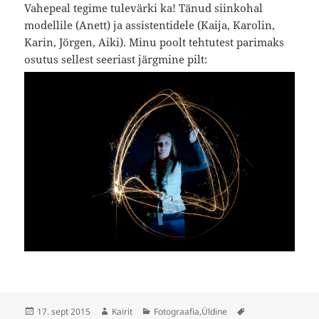
Vahepeal tegime tulevärki ka! Tänud siinkohal
modellile (Anett) ja assistentidele (Kaija, Karolin,
Karin, Jörgen, Aiki). Minu poolt tehtutest parimaks
osutus sellest seeriast järgmine pilt:
Postitatud
Autor
Rubriigid
Sildid
17. sept 2015
Kairit
Fotograafia
,
Üldine