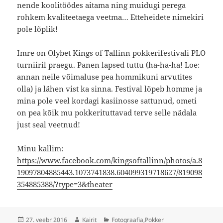
nende koolitöödes aitama ning muidugi perega
rohkem kvaliteetaega veetma… Etteheidete nimekiri
pole lõplik!
Imre on
Olybet Kings of Tallinn pokkerifestivali
PLO
turniiril praegu. Panen lapsed tuttu (ha-ha-ha! Loe:
annan neile võimaluse pea hommikuni arvutites
olla) ja lähen vist ka sinna. Festival lõpeb homme ja
mina pole veel kordagi kasiinosse sattunud, ometi
on pea kõik mu pokkerituttavad terve selle nädala
just seal veetnud!
Minu kallim:
https://www.facebook.com/kingsoftallinn/photos/a.8
19097804885443.1073741838.604099319718627/819098
354885388/?type=3&theater
Postitatud
Autor
Rubriigid
27. veebr 2016
Kairit
Fotograafia
,
Pokker