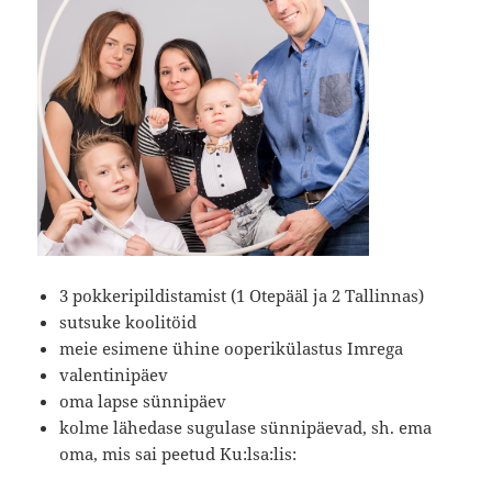
3 pokkeripildistamist (1 Otepääl ja 2 Tallinnas)
sutsuke koolitöid
meie esimene ühine ooperikülastus Imrega
valentinipäev
oma lapse sünnipäev
kolme lähedase sugulase sünnipäevad, sh. ema
oma, mis sai peetud Ku:lsa:lis: