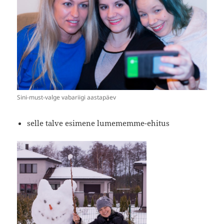
Sini-must-valge vabariigi aastapäev
selle talve esimene lumememme-ehitus