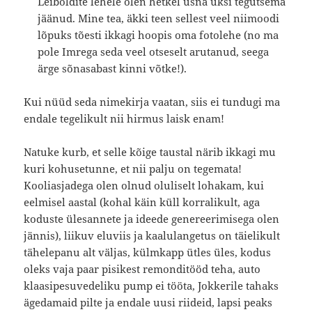
Leiboldite lehele olen hetkel üsna üksi tegutsema
jäänud. Mine tea, äkki teen sellest veel niimoodi
lõpuks tõesti ikkagi hoopis oma fotolehe (no ma
pole Imrega seda veel otseselt arutanud, seega
ärge sõnasabast kinni võtke!).
Kui nüüd seda nimekirja vaatan, siis ei tundugi ma
endale tegelikult nii hirmus laisk enam!
Natuke kurb, et selle kõige taustal närib ikkagi mu
kuri kohusetunne, et nii palju on tegemata!
Kooliasjadega olen olnud oluliselt lohakam, kui
eelmisel aastal (kohal käin küll korralikult, aga
koduste ülesannete ja ideede genereerimisega olen
jännis), liikuv eluviis ja kaalulangetus on täielikult
tähelepanu alt väljas, külmkapp ütles üles, kodus
oleks vaja paar pisikest remonditööd teha, auto
klaasipesuvedeliku pump ei tööta, Jokkerile tahaks
ägedamaid pilte ja endale uusi riideid, lapsi peaks