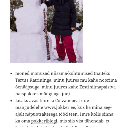
mõned mõnusad niisama-kohtumised (näiteks
Tartus Katrininga, minu juures mu kahe noorima
õenääpsuga, minu juures kahe Eesti silmapaistva
naispokkerimängijaga jne).
Lisaks avas Imre ja Co vahepeal uue
mängudelehe
www.jokker.ee
, kus ka mina aeg-
ajalt näpuotsakesega tööd teen. Imre kolis sinna
ka oma
pokkeriblogi
, mis siis vist tähendab, et