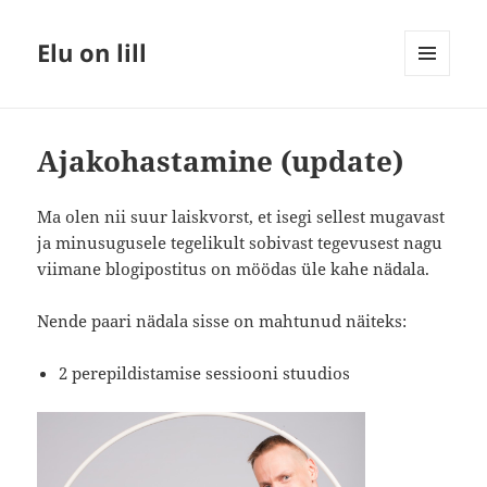
Elu on lill
MENÜÜ
JA
MOODULID
Ajakohastamine (update)
Ma olen nii suur laiskvorst, et isegi sellest mugavast
ja minusugusele tegelikult sobivast tegevusest nagu
viimane blogipostitus on möödas üle kahe nädala.
Nende paari nädala sisse on mahtunud näiteks:
2 perepildistamise sessiooni stuudios