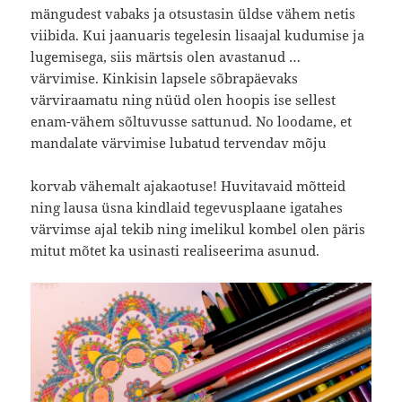
mängudest vabaks ja otsustasin üldse vähem netis
viibida. Kui jaanuaris tegelesin lisaajal kudumise ja
lugemisega, siis märtsis olen avastanud …
värvimise. Kinkisin lapsele sõbrapäevaks
värviraamatu ning nüüd olen hoopis ise sellest
enam-vähem sõltuvusse sattunud. No loodame, et
mandalate värvimise lubatud tervendav mõju
korvab vähemalt ajakaotuse! Huvitavaid mõtteid
ning lausa üsna kindlaid tegevusplaane igatahes
värvimse ajal tekib ning imelikul kombel olen päris
mitut mõtet ka usinasti realiseerima asunud.