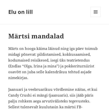
Elu on lill
MENÜÜ
JA
MOODULID
Märtsi mandalad
Märts on hooga käima läinud ning iga päev toimub
midagi põnevat: pildistamised, kokkusaamised,
kodumaised reisikesed, isegi üks teatrietendus
(Endlas “Olga, Irina ja mina”) ja pokkeriturniirist
osavõtt on juba selle kalendrikuu tehtud asjade
nimekirjas.
Jaanuari ja veebruarikuu võrdlemine näitas, et kui
Candy Crushi ei mängi (jaanuaris), siis jääb päris
palju rohkem aega arvutivälisteks tegevusteks.
Sellest tulenevalt kuulutasin ka märtsi FB-