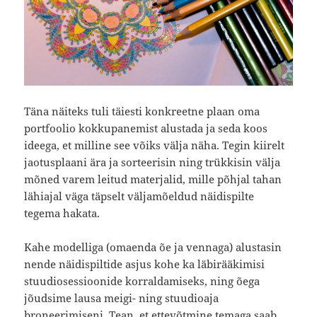
Täna näiteks tuli täiesti konkreetne plaan oma
portfoolio kokkupanemist alustada ja seda koos
ideega, et milline see võiks välja näha. Tegin kiirelt
jaotusplaani ära ja sorteerisin ning trükkisin välja
mõned varem leitud materjalid, mille põhjal tahan
lähiajal väga täpselt väljamõeldud näidispilte
tegema hakata.
Kahe modelliga (omaenda õe ja vennaga) alustasin
nende näidispiltide asjus kohe ka läbirääkimisi
stuudiosessioonide korraldamiseks, ning õega
jõudsime lausa meigi- ning stuudioaja
broneerimiseni. Tean, et ettevõtmine temaga saab