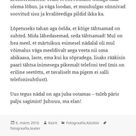
olema lõbus, ja väga loodan, et muuhulgas sünnivad
soovitud sisu ja kvaliteediga pildid ikka ka.
Lõpetuseks tahan aga öelda, et kõige tähtsamad on
suhted. Mida lähedasemad, seda tähtsamad! Mul on
hea meel, et märtsikuu esimesel nädalal oli mul
võimalus väga meeldivalt aega veeta nii oma
abikaasa, laste, ema kui ka sõpradega, lisaks rääkisin
paari tähtsa inimesega pikemalt telefoni teel (mis on
eriline seetõttu, et tavaliselt ma pigem ei salli
telefonisuhtlust).
Uus tegus nädal on aga juba ootamas – tuleb päris
palju sagimist! Juhuuu, ma elan!
Postitatud
Autor
Rubriigid
Sildid
6. märts 2016
Kairit
Fotograafia
,
Käsitöö
fotograafia
,
teater