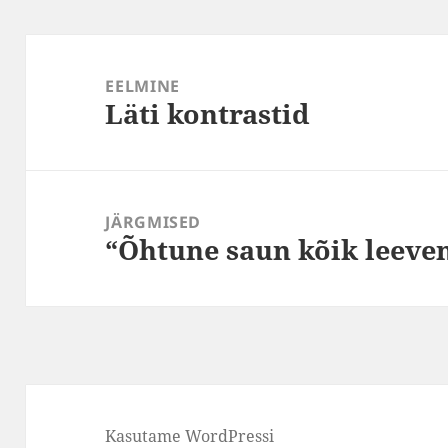
Navigeerimine
EELMINE
Läti kontrastid
Eelmine
postitus:
JÄRGMISED
“Õhtune saun kõik leeve
Järgmine
postitus:
Kasutame WordPressi