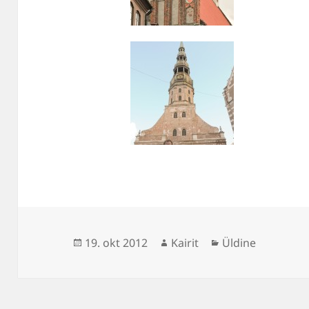
Postitatud
Autor
Rubriigid
19. okt 2012
Kairit
Üldine