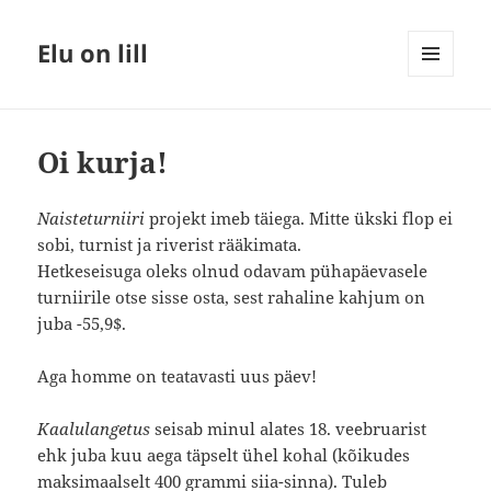
Elu on lill
MENÜÜ
JA
MOODULID
Oi kurja!
Naisteturniiri
projekt imeb täiega. Mitte ükski flop ei
sobi, turnist ja riverist rääkimata.
Hetkeseisuga oleks olnud odavam pühapäevasele
turniirile otse sisse osta, sest rahaline kahjum on
juba -55,9$.
Aga homme on teatavasti uus päev!
Kaalulangetus
seisab minul alates 18. veebruarist
ehk juba kuu aega täpselt ühel kohal (kõikudes
maksimaalselt 400 grammi siia-sinna). Tuleb