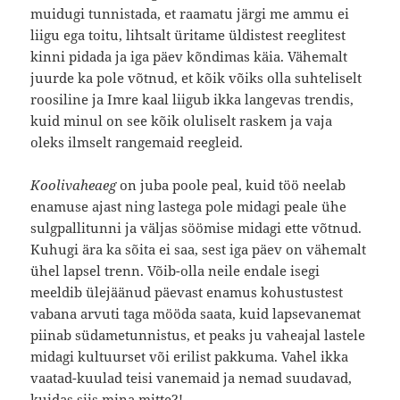
muidugi tunnistada, et raamatu järgi me ammu ei
liigu ega toitu, lihtsalt üritame üldistest reeglitest
kinni pidada ja iga päev kõndimas käia. Vähemalt
juurde ka pole võtnud, et kõik võiks olla suhteliselt
roosiline ja Imre kaal liigub ikka langevas trendis,
kuid minul on see kõik oluliselt raskem ja vaja
oleks ilmselt rangemaid reegleid.
Koolivaheaeg
on juba poole peal, kuid töö neelab
enamuse ajast ning lastega pole midagi peale ühe
sulgpallitunni ja väljas söömise midagi ette võtnud.
Kuhugi ära ka sõita ei saa, sest iga päev on vähemalt
ühel lapsel trenn. Võib-olla neile endale isegi
meeldib ülejäänud päevast enamus kohustustest
vabana arvuti taga mööda saata, kuid lapsevanemat
piinab südametunnistus, et peaks ju vaheajal lastele
midagi kultuurset või erilist pakkuma. Vahel ikka
vaatad-kuulad teisi vanemaid ja nemad suudavad,
kuidas siis mina mitte?!