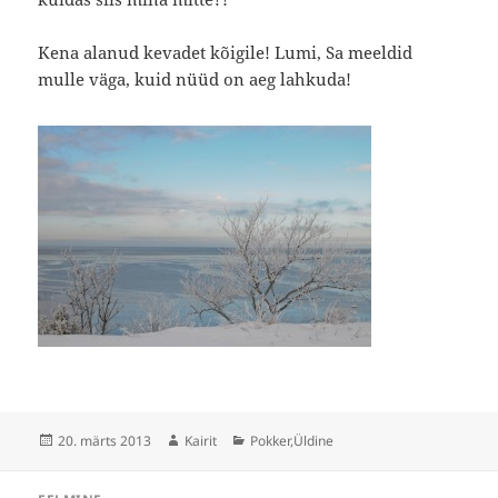
Kena alanud kevadet kõigile! Lumi, Sa meeldid
mulle väga, kuid nüüd on aeg lahkuda!
Postitatud
Autor
Rubriigid
20. märts 2013
Kairit
Pokker
,
Üldine
Navigeerimine