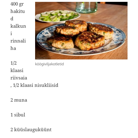
400 gr
hakitu
d
kalkun
i
rinnali
ha
1/2
köögiviljakotletid
klaasi
riivsaia
, 1/2 klaasi nisukliisid
2 muna
1 sibul
2 küüslauguküünt