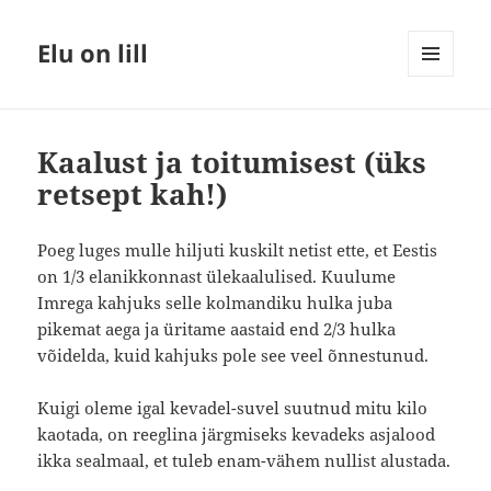
Elu on lill
MENÜÜ
JA
MOODULID
Kaalust ja toitumisest (üks
retsept kah!)
Poeg luges mulle hiljuti kuskilt netist ette, et Eestis
on 1/3 elanikkonnast ülekaalulised. Kuulume
Imrega kahjuks selle kolmandiku hulka juba
pikemat aega ja üritame aastaid end 2/3 hulka
võidelda, kuid kahjuks pole see veel õnnestunud.
Kuigi oleme igal kevadel-suvel suutnud mitu kilo
kaotada, on reeglina järgmiseks kevadeks asjalood
ikka sealmaal, et tuleb enam-vähem nullist alustada.