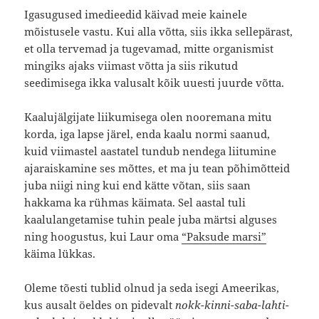
Igasugused imedieedid käivad meie kainele
mõistusele vastu. Kui alla võtta, siis ikka sellepärast,
et olla tervemad ja tugevamad, mitte organismist
mingiks ajaks viimast võtta ja siis rikutud
seedimisega ikka valusalt kõik uuesti juurde võtta.
Kaalujälgijate liikumisega olen nooremana mitu
korda, iga lapse järel, enda kaalu normi saanud,
kuid viimastel aastatel tundub nendega liitumine
ajaraiskamine ses mõttes, et ma ju tean põhimõtteid
juba niigi ning kui end kätte võtan, siis saan
hakkama ka rühmas käimata. Sel aastal tuli
kaalulangetamise tuhin peale juba märtsi alguses
ning hoogustus, kui Laur oma
“Paksude marsi”
käima lükkas.
Oleme tõesti tublid olnud ja seda isegi Ameerikas,
kus ausalt öeldes on pidevalt
nokk-kinni-saba-lahti-