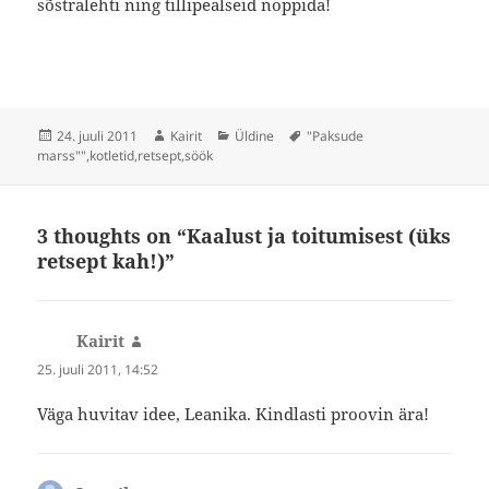
sõstralehti ning tillipealseid noppida!
Postitatud
Autor
Rubriigid
Sildid
24. juuli 2011
Kairit
Üldine
"Paksude
marss""
,
kotletid
,
retsept
,
söök
3 thoughts on “Kaalust ja toitumisest (üks
retsept kah!)”
Kairit
ütleb:
25. juuli 2011, 14:52
Väga huvitav idee, Leanika. Kindlasti proovin ära!