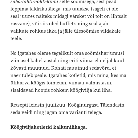
saba-lahti-nokk-kinni
selle söömisega, sest pead
leppima taldrikutäiega, mis tuuakse (sageli ei ole
seal juures näiteks midagi värsket või toit on lihtsalt
rasvane), või siis oled buffet’s ning seal ajab
valikute rohkus ikka ja jälle ülesöömise vildakale
teele.
No igatahes oleme tegelikult oma söömisharjumusi
viimasel kahel aastal ning eriti viimasel neljal kuul
kõvasti muutnud. Kohati muutnud sedavõrd, et
naer tuleb peale. Igatahes kotletid, mis mina, kes ma
üliharva köögis toimetan, viimati valmistasin,
sisaldavad hoopis rohkem köögivilja kui liha.
Retsepti leidsin juulikuu Kööginurgast. Täiendasin
seda veidi ning jagan oma varianti teiega.
Köögiviljakotletid kalkunilihaga.