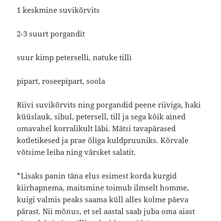
1 keskmine suvikõrvits
2-3 suurt porgandit
suur kimp peterselli, natuke tilli
pipart, roseepipart, soola
Riivi suvikõrvits ning porgandid peene riiviga, haki
küüslauk, sibul, petersell, till ja sega kõik ained
omavahel korralikult läbi. Mätsi tavapärased
kotletikesed ja prae õliga kuldpruuniks. Kõrvale
võtsime leiba ning värsket salatit.
*Lisaks panin täna elus esimest korda kurgid
kiirhapnema, maitsmine toimub ilmselt homme,
kuigi valmis peaks saama küll alles kolme päeva
pärast. Nii mõnus, et sel aastal saab juba oma aiast