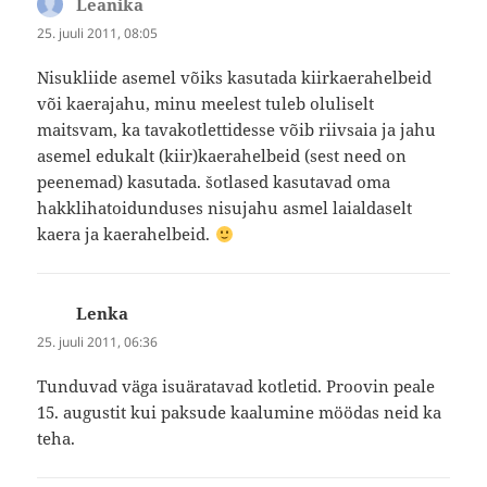
Leanika
ütleb:
25. juuli 2011, 08:05
Nisukliide asemel võiks kasutada kiirkaerahelbeid
või kaerajahu, minu meelest tuleb oluliselt
maitsvam, ka tavakotlettidesse võib riivsaia ja jahu
asemel edukalt (kiir)kaerahelbeid (sest need on
peenemad) kasutada. šotlased kasutavad oma
hakklihatoidunduses nisujahu asmel laialdaselt
kaera ja kaerahelbeid.
Lenka
ütleb:
25. juuli 2011, 06:36
Tunduvad väga isuäratavad kotletid. Proovin peale
15. augustit kui paksude kaalumine möödas neid ka
teha.