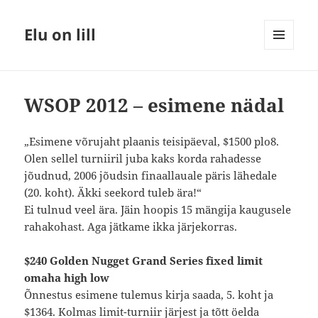
Elu on lill
MENÜÜ
JA
MOODULID
WSOP 2012 – esimene nädal
„Esimene võrujaht plaanis teisipäeval, $1500 plo8.
Olen sellel turniiril juba kaks korda rahadesse
jõudnud, 2006 jõudsin finaallauale päris lähedale
(20. koht). Äkki seekord tuleb ära!“
Ei tulnud veel ära. Jäin hoopis 15 mängija kaugusele
rahakohast. Aga jätkame ikka järjekorras.
$240 Golden Nugget Grand Series fixed limit
omaha high low
Õnnestus esimene tulemus kirja saada, 5. koht ja
$1364. Kolmas limit-turniir järjest ja tõtt öelda