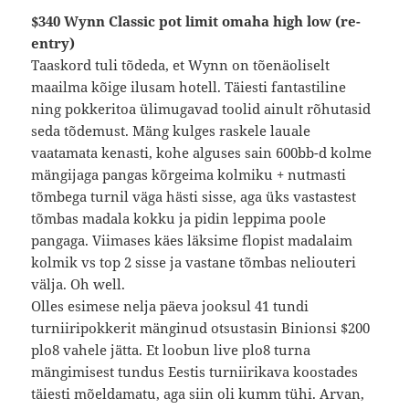
$340 Wynn Classic pot limit omaha high low (re-
entry)
Taaskord tuli tõdeda, et Wynn on tõenäoliselt
maailma kõige ilusam hotell. Täiesti fantastiline
ning pokkeritoa ülimugavad toolid ainult rõhutasid
seda tõdemust. Mäng kulges raskele lauale
vaatamata kenasti, kohe alguses sain 600bb-d kolme
mängijaga pangas kõrgeima kolmiku + nutmasti
tõmbega turnil väga hästi sisse, aga üks vastastest
tõmbas madala kokku ja pidin leppima poole
pangaga. Viimases käes läksime flopist madalaim
kolmik vs top 2 sisse ja vastane tõmbas neliouteri
välja. Oh well.
Olles esimese nelja päeva jooksul 41 tundi
turniiripokkerit mänginud otsustasin Binionsi $200
plo8 vahele jätta. Et loobun live plo8 turna
mängimisest tundus Eestis turniirikava koostades
täiesti mõeldamatu, aga siin oli kumm tühi. Arvan,