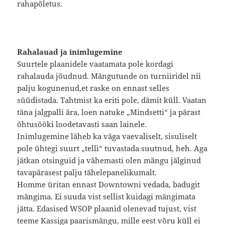
rahapõletus.
Rahalauad ja inimlugemine
Suurtele plaanidele vaatamata pole kordagi
rahalauda jõudnud. Mängutunde on turniiridel nii
palju kogunenud,et raske on ennast selles
süüdistada. Tahtmist ka eriti pole, dämit küll. Vaatan
täna jalgpalli ära, loen natuke „Mindsetti“ ja pärast
õhtusööki loodetavasti saan lainele.
Inimlugemine läheb ka väga vaevaliselt, sisuliselt
pole ühtegi suurt „telli“ tuvastada suutnud, heh. Aga
jätkan otsinguid ja vähemasti olen mängu jälginud
tavapärasest palju tähelepanelikumalt.
Homme üritan ennast Downtowni vedada, badugit
mängima. Ei suuda vist sellist kuidagi mängimata
jätta. Edasised WSOP plaanid olenevad tujust, vist
teeme Kassiga paarismängu, mille eest võru küll ei