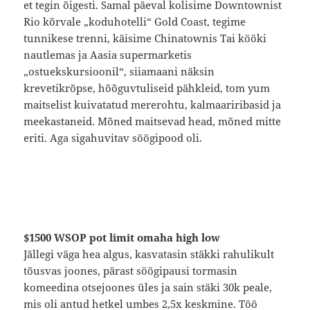
et tegin õigesti. Samal päeval kolisime Downtownist
Rio kõrvale „koduhotelli“ Gold Coast, tegime
tunnikese trenni, käisime Chinatownis Tai kööki
nautlemas ja Aasia supermarketis
„ostuekskursioonil“, siiamaani näksin
krevetikrõpse, hõõguvtuliseid pähkleid, tom yum
maitselist kuivatatud mererohtu, kalmaariribasid ja
meekastaneid. Mõned maitsevad head, mõned mitte
eriti. Aga sigahuvitav söögipood oli.
$1500 WSOP pot limit omaha high low
Jällegi väga hea algus, kasvatasin stäkki rahulikult
tõusvas joones, pärast söögipausi tormasin
komeedina otsejoones üles ja sain stäki 30k peale,
mis oli antud hetkel umbes 2,5x keskmine. Töö