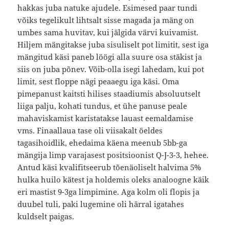
hakkas juba natuke ajudele. Esimesed paar tundi
võiks tegelikult lihtsalt sisse magada ja mäng on
umbes sama huvitav, kui jälgida värvi kuivamist.
Hiljem mängitakse juba sisuliselt pot limitit, sest iga
mängitud käsi paneb löögi alla suure osa stäkist ja
siis on juba põnev. Võib-olla isegi lahedam, kui pot
limit, sest floppe nägi peaaegu iga käsi. Oma
pimepanust kaitsti hilises staadiumis absoluutselt
liiga palju, kohati tundus, et ühe panuse peale
mahaviskamist karistatakse lauast eemaldamise
vms. Finaallaua tase oli viisakalt öeldes
tagasihoidlik, ehedaima käena meenub 5bb-ga
mängija limp varajasest positsioonist Q-J-3-3, hehee.
Antud käsi kvalifitseerub tõenäoliselt halvima 5%
hulka huilo kätest ja holdemis oleks analoogne käik
eri mastist 9-3ga limpimine. Aga kolm oli flopis ja
duubel tuli, paki lugemine oli härral igatahes
kuldselt paigas.