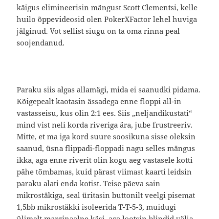
käigus elimineerisin mängust Scott Clementsi, kelle
huilo õppevideosid olen PokerXFactor lehel huviga
jälginud. Vot sellist siugu on ta oma rinna peal
soojendanud.
Paraku siis algas allamägi, mida ei saanudki pidama.
Kõigepealt kaotasin ässadega enne floppi all-in
vastasseisu, kus olin 2:1 ees. Siis „neljandikustati“
mind vist neli korda riveriga ära, jube frustreeriv.
Mitte, et ma iga kord suure soosikuna sisse oleksin
saanud, üsna flippadi-floppadi nagu selles mängus
ikka, aga enne riverit olin kogu aeg vastasele kotti
pähe tõmbamas, kuid pärast viimast kaarti leidsin
paraku alati enda kotist. Teise päeva sain
mikrostäkiga, seal üritasin buttonilt veelgi pisemat
1,5bb mikrostäkki isoleerida T-T-5-3, muidugi
ülimalt marginaalne käsi, aga lootsin blindid välja