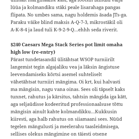
lüüa ja kolmandiku stäki peale lisarahaga pangas
flipata. No umbes sama, nagu holdemis äsada JTs-ga.
Paraku väike blind maksis A-Q-7-3, mikrostäkil oli
A-K-8-4 ja laud tuli K-9-2-9-Q…ehhh seda riverit.
$240 Caesars Mega Stack Series pot limit omaha
high low (re-entry)
Pärast tundetasandil ülitähtsat WSOP turniirilt
langemist tegin algajaliku vea ja läksin ängistuse
leevendamiseks kõrtsi asemel suhteliselt
vähetähtsat turniiri mängima. Oi krt, kui halvasti
ma mängisin, nagu vana oinas. Sees oli täpselt kaks
tunnet, rahutus ja kärsitus, tahtsin mängida iga kätt,
aga seljaüdisse kodeeritud professionaalsuse tõttu
mängisin ainult kahte kolmandikku…Kukkusin
kiiresti, aga halb rahutus on siiamaani sees. Nüüd
tegelen mängulusti ja meelerahu taasleidmisega,
sellises olekus mängimine on täiesti otsene