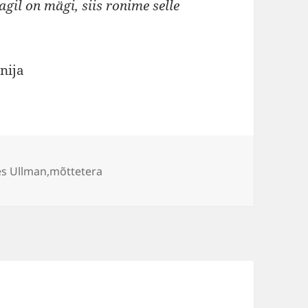
agil on mägi, siis ronime selle
nija
d
s Ullman
,
mõttetera