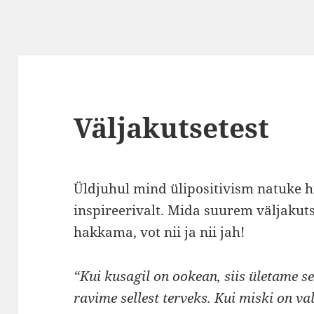
Väljakutsetest
Üldjuhul mind ülipositivism natuke 
inspireerivalt. Mida suurem väljakut
hakkama, vot nii ja nii jah!
“Kui kusagil on ookean, siis ületame sel
ravime sellest terveks. Kui miski on val