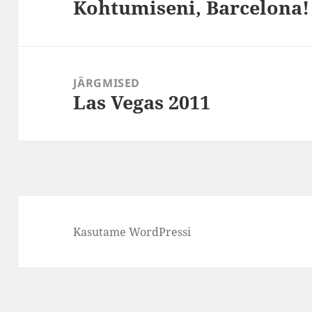
Kohtumiseni, Barcelona!
Eelmine
postitus:
JÄRGMISED
Las Vegas 2011
Järgmine
postitus:
Kasutame WordPressi