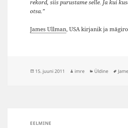
rekord, siis purustame selle. Ja kui kus
otsa.”
James Ullman
, USA kirjanik ja mägiro
Postitatud
Autor
Rubriigid
Sildi
15. juuni 2011
imre
Üldine
Jame
Navigeerimine
EELMINE