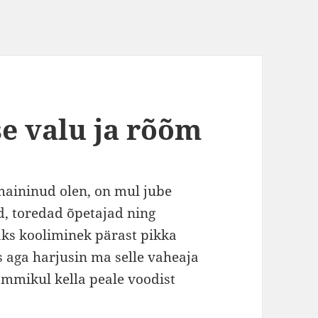
e valu ja rõõm
aininud olen, on mul jube
d, toredad õpetajad ning
eaks kooliminek pärast pikka
aga harjusin ma selle vaheaja
mmikul kella peale voodist