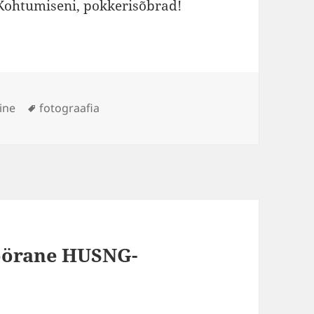
. Kohtumiseni, pokkerisõbrad!
Sildid
ine
fotograafia
pöörane HUSNG-