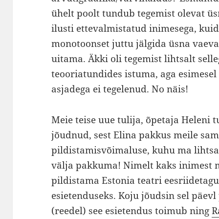
ühelt poolt tundub tegemist olevat üs
ilusti ettevalmistatud inimesega, kuid
monotoonset juttu jälgida üsna vaeva
uitama. Äkki oli tegemist lihtsalt sell
teooriatundides istuma, aga esimesel 
asjadega ei tegelenud. No näis!
Meie teise uue tulija, õpetaja Heleni 
jõudnud, sest Elina pakkus meile sam
pildistamisvõimaluse, kuhu ma lihtsa
välja pakkuma! Nimelt kaks inimest m
pildistama Estonia teatri eesriidetag
esietenduseks. Koju jõudsin sel päev
(reedel) see esietendus toimub ning
R