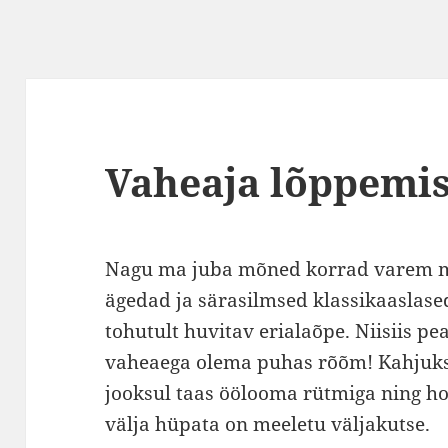
Vaheaja lõppemis
Nagu ma juba mõned korrad varem m
ägedad ja särasilmsed klassikaaslase
tohutult huvitav erialaõpe. Niisiis p
vaheaega olema puhas rõõm! Kahjuks 
jooksul taas öölooma rütmiga ning ho
välja hüpata on meeletu väljakutse.