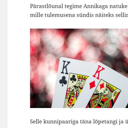
Pärastlõunal tegime Annikaga natuke t
mille tulemusena sündis näiteks sellin
Selle kunnipaariga täna lõpetangi ja