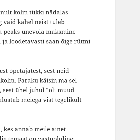
inult kolm tükki nädalas
 vaid kahel neist tuleb
ga peaks unevõla maksmine
 ja loodetavasti saan õige rütmi
st õpetajatest, sest neid
 kolm. Paraku käisin ma sel
, sest ühel juhul “oli muud
alustab meiega vist tegelikult
t, kes annab meile ainet
je temast on vastuoluline: