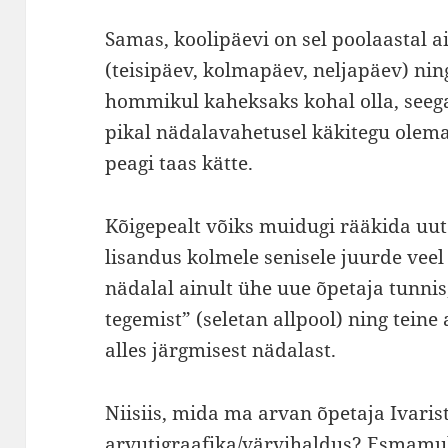
Samas, koolipäevi on sel poolaastal a
(teisipäev, kolmapäev, neljapäev) ning
hommikul kaheksaks kohal olla, see
pikal nädalavahetusel käkitegu olema
peagi taas kätte.
Kõigepealt võiks muidugi rääkida uute
lisandus kolmele senisele juurde veel
nädalal ainult ühe uue õpetaja tunnis
tegemist” (seletan allpool) ning teine 
alles järgmisest nädalast.
Niisiis, mida ma arvan õpetaja Ivaris
arvutigraafika/värvihaldus? Esmamul