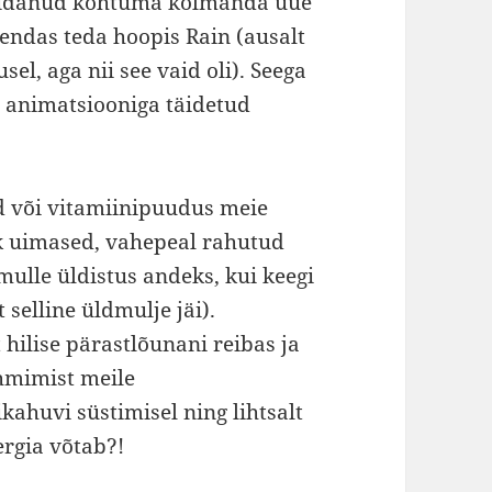
t pidanud kohtuma kolmanda uue
endas teda hoopis Rain (ausalt
el, aga nii see vaid oli). Seega
a animatsiooniga täidetud
d või vitamiinipuudus meie
ik uimased, vahepeal rahutud
mulle üldistus andeks, kui keegi
 selline üldmulje jäi).
hilise pärastlõunani reibas ja
hmimist meile
kahuvi süstimisel ning lihtsalt
ergia võtab?!