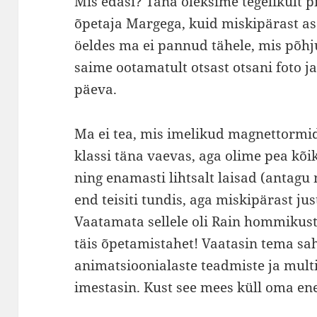
Mis edasi? Täna oleksime tegelikul
õpetaja Margega, kuid miskipärast as
öeldes ma ei pannud tähele, mis põhjus
saime ootamatult otsast otsani foto j
päeva.
Ma ei tea, mis imelikud magnettormi
klassi täna vaevas, aga olime pea kõ
ning enamasti lihtsalt laisad (antagu 
end teisiti tundis, aga miskipärast just
Vaatamata sellele oli Rain hommikust 
täis õpetamistahet! Vaatasin tema sa
animatsioonialaste teadmiste ja multi
imestasin. Kust see mees küll oma en