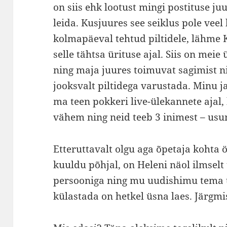
on siis ehk lootust mingi postituse ju
leida. Kusjuures see seiklus pole veel
kolmapäeval tehtud piltidele, lähme 
selle tähtsa ürituse ajal. Siis on mei
ning maja juures toimuvat sagimist 
jooksvalt piltidega varustada. Minu 
ma teen pokkeri live-ülekannete ajal, k
vähem ning neid teeb 3 inimest – us
Etteruttavalt olgu aga õpetaja kohta ö
kuuldu põhjal, on Heleni näol ilmselt
persooniga ning mu uudishimu tema 
külastada on hetkel üsna laes. Järgmis