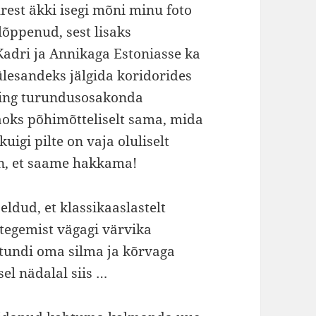
urest äkki isegi mõni minu foto
 lõppenud, sest lisaks
Kadri ja Annikaga Estoniasse ka
e ülesandeks jälgida koridorides
ning turundusosakonda
jaoks põhimõtteliselt sama, mida
uigi pilte on vaja oluliselt
un, et saame hakkama!
eldud, et klassikaaslastelt
 tegemist vägagi värvika
tundi oma silma ja kõrvaga
el nädalal siis …