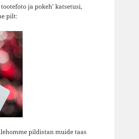
ootefoto ja pokeh’ katsetusi,
e pilt:
 ülehomme pildistan muide taas