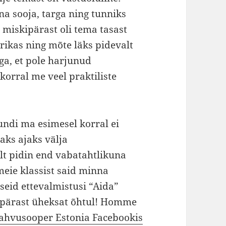
na sooja, targa ning tunniks
 miskipärast oli tema tasast
rikas ning mõte läks pidevalt
ega, et pole harjunud
korral me veel praktiliste
tundi ma esimesel korral ei
aks ajaks välja
lt pidin end vabatahtlikuna
eie klassist said minna
useid ettevalmistusi “Aida”
l pärast üheksat õhtul! Homme
ahvusooper Estonia Facebookis