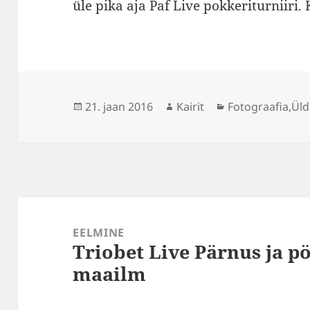
üle pika aja Paf Live pokkeriturniiri
Postitatud
Autor
Rubriigid
21. jaan 2016
Kairit
Fotograafia
,
Üld
Navigeerimine
EELMINE
Triobet Live Pärnus ja 
Eelmine
maailm
postitus: