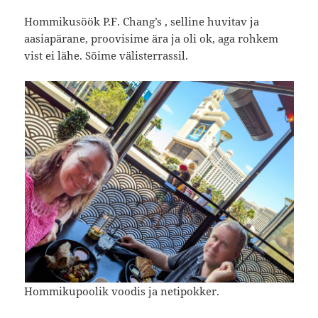
Hommikusöök P.F. Chang’s , selline huvitav ja
aasiapärane, proovisime ära ja oli ok, aga rohkem
vist ei lähe. Sõime välisterrassil.
Hommikupoolik voodis ja netipokker.