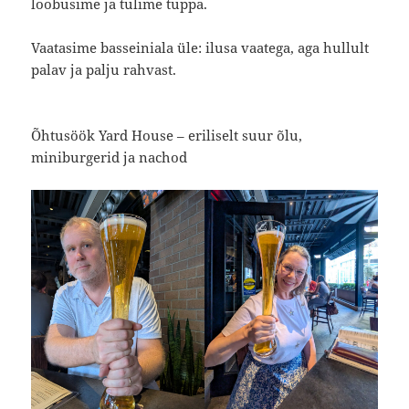
loobusime ja tulime tuppa.
Vaatasime basseiniala üle: ilusa vaatega, aga hullult
palav ja palju rahvast.
Õhtusöök Yard House – eriliselt suur õlu,
miniburgerid ja nachod