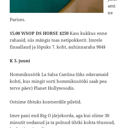
ami
ne
Parises.
15.00 WSOP DS HORSE $250
Kass kukkus enne
rahasid, siis mängis toas netipokkerit. Imrele
finaallaud ja lõpuks 7. koht, auhinnaraha 984$
K 3. juuni
Hommikusöök La Salsa Cantina (üks odavamaid
kohti, kus mingit sorti hommikusööki saab pea
terve päev) Planet Hollywoodis.
Ostsime õhtuks kontserdile piletid.
Imre pani end Big O järjekorda, aga kui olime 30
minutit oodanud ja ta polnud ühtki kohta tõusnud,