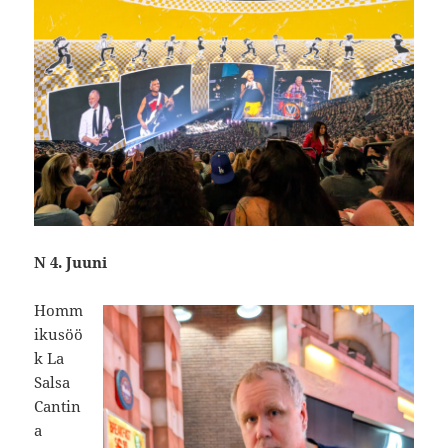
N 4. Juuni
Homm
ikusöö
k La
Salsa
Cantin
a