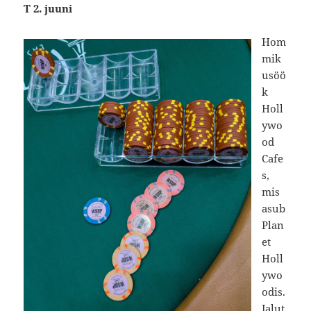
T 2. juuni
Hom
mik
usöö
k
Holl
ywo
od
Cafe
s,
mis
asub
Plan
et
Holl
ywo
odis.
Jalut