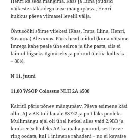
Henri ka seda mängima. Kass ja Liina jõudsid
väikeste stäkkidega teise mängupäeva, Henri
kukkus päeva viimasel levelil välja.
Õhtusööki sõime viiekesi (Kass, Imps, Liina, Henri,
Susanna) Alexxxas. Päris head toidud (kuna võtsime
Imrega kahe peale ühe eelroa ja ühe pasta, siis ei
läinud liigseks õgimiseks ja polnud üleliia kallis ka
– 80$).
N 11. juuni
11.00 WSOP Colossus NLH 2A $500
Kairitil päris põnev mängupäev. Päeva esimene käsi
allin AJ v AK tuli lauale 88722 ja pott läks pooleks.
Mullimängu ajal oli ühel hetkel alles vaid 2,9BB ja
konkreetselt oleks AA ka maha pannud, sest terve
ring oodata, kui 1 inimene rahadeni – no ei kavatse