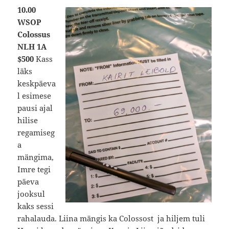
10.00
WSOP
Colossus
NLH 1A
$500
Kass
läks
keskpäeva
l esimese
pausi ajal
hilise
regamiseg
a
mängima,
Imre tegi
päeva
jooksul
kaks sessi
rahalauda. Liina mängis ka Colossost ja hiljem tuli