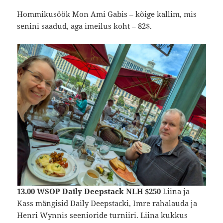
Hommikusöök Mon Ami Gabis – kõige kallim, mis
senini saadud, aga imeilus koht – 82$.
13.00 WSOP Daily Deepstack NLH $250
Liina ja
Kass mängisid Daily Deepstacki, Imre rahalauda ja
Henri Wynnis seenioride turniiri. Liina kukkus