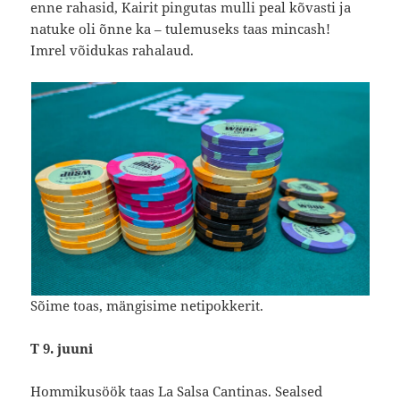
enne rahasid, Kairit pingutas mulli peal kõvasti ja
natuke oli õnne ka – tulemuseks taas mincash!
Imrel võidukas rahalaud.
Sõime toas, mängisime netipokkerit.
T 9. juuni
Hommikusöök taas La Salsa Cantinas. Sealsed