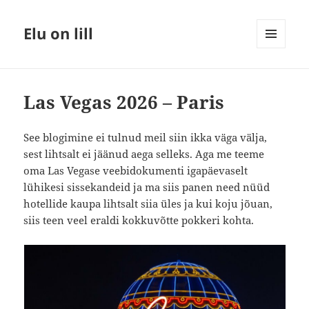
Elu on lill
MENÜÜ
JA
MOODULID
Las Vegas 2026 – Paris
See blogimine ei tulnud meil siin ikka väga välja,
sest lihtsalt ei jäänud aega selleks. Aga me teeme
oma Las Vegase veebidokumenti igapäevaselt
lühikesi sissekandeid ja ma siis panen need nüüd
hotellide kaupa lihtsalt siia üles ja kui koju jõuan,
siis teen veel eraldi kokkuvõtte pokkeri kohta.