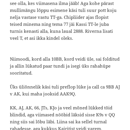
see olla, kes viimasena ilma jääb! Aga kohe pärast
mullimängu lõppu esimene käsi tuli suur pott koju
nelja vastase vastu TT-ga. Chipliider ajas flopist
teised minema ning tema 77 jäi Kassi TT-le juba
turnis kenasti alla, kuna laual 2888. Riverna lisati
veel T, et asi ikka kindel oleks.
Niimoodi, kord alla 10BB, kord veidi üle, sai folditud
ja allin lükatud paar tundi ja isegi üks rahahüpe
sooritatud.
Üks üliõnnelik käsi tuli preflop lüke ja call ca 9BB AJ
v AK, kui maha jooksid AAK9Q.
KK, AJ, AK, 66, JTs, KJo ja veel mõned lükked tõid
blindid, aga viimased nööbid läksid sisse K9s v QQ
ning siis sai lõbu läbi. Liina sai ka sellel turnal
rahadesse, aga kukkus Kairitist veidi varem.