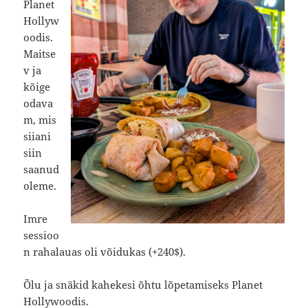
Planet
Hollyw
oodis.
Maitse
v ja
kõige
odava
m, mis
siiani
siin
saanud
oleme.
Imre
sessioo
n rahalauas oli võidukas (+240$).
Õlu ja snäkid kahekesi õhtu lõpetamiseks Planet
Hollywoodis.