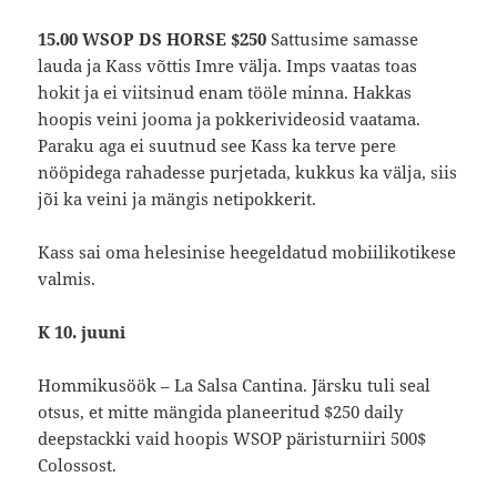
15.00 WSOP DS HORSE $250
Sattusime samasse
lauda ja Kass võttis Imre välja. Imps vaatas toas
hokit ja ei viitsinud enam tööle minna. Hakkas
hoopis veini jooma ja pokkerivideosid vaatama.
Paraku aga ei suutnud see Kass ka terve pere
nööpidega rahadesse purjetada, kukkus ka välja, siis
jõi ka veini ja mängis netipokkerit.
Kass sai oma helesinise heegeldatud mobiilikotikese
valmis.
K 10. juuni
Hommikusöök – La Salsa Cantina. Järsku tuli seal
otsus, et mitte mängida planeeritud $250 daily
deepstackki vaid hoopis WSOP päristurniiri 500$
Colossost.