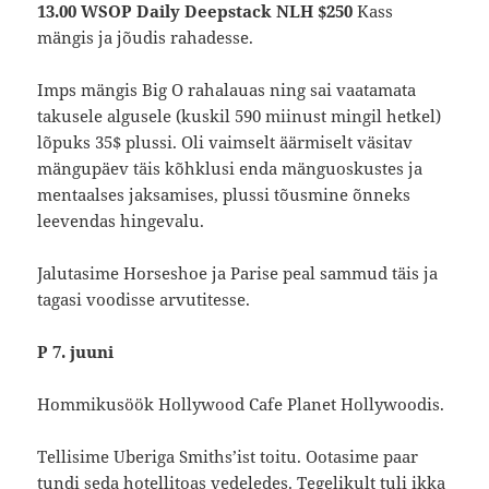
13.00 WSOP Daily Deepstack NLH $250
Kass
mängis ja jõudis rahadesse.
Imps mängis Big O rahalauas ning sai vaatamata
takusele algusele (kuskil 590 miinust mingil hetkel)
lõpuks 35$ plussi. Oli vaimselt äärmiselt väsitav
mängupäev täis kõhklusi enda mänguoskustes ja
mentaalses jaksamises, plussi tõusmine õnneks
leevendas hingevalu.
Jalutasime Horseshoe ja Parise peal sammud täis ja
tagasi voodisse arvutitesse.
P 7. juuni
Hommikusöök Hollywood Cafe Planet Hollywoodis.
Tellisime Uberiga Smiths’ist toitu. Ootasime paar
tundi seda hotellitoas vedeledes. Tegelikult tuli ikka