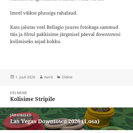
Imrel väikse plussiga rahalaud.
Kass jalutas veel Bellagio juures fotokaga sammud
täis ja õhtul pakkisime järgmisel päeval downtowni
kolimiseks asjad kokku.
Postitatud
Autor
Rubriigid
1. juuli 2026
Kairit
Üldine
Navigeerimine
EELMINE
Kolisime Stripile
Eelmine
postitus:
JÄRGMISED
Las Vegas Downtown 2026 (1.osa)
Järgmine
postitus: