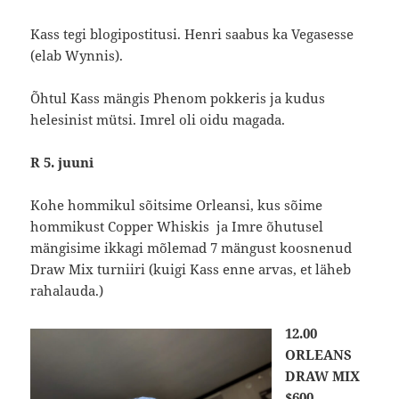
Kass tegi blogipostitusi. Henri saabus ka Vegasesse
(elab Wynnis).
Õhtul Kass mängis Phenom pokkeris ja kudus
helesinist mütsi. Imrel oli oidu magada.
R 5. juuni
Kohe hommikul sõitsime Orleansi, kus sõime
hommikust Copper Whiskis ja Imre õhutusel
mängisime ikkagi mõlemad 7 mängust koosnenud
Draw Mix turniiri (kuigi Kass enne arvas, et läheb
rahalauda.)
12.00
ORLEANS
DRAW MIX
$600