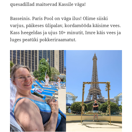
quesadillad maitsevad Kassile väga!
Basseinis. Paris Pool on väga ilus! Olime siiski
varjus, päikeses ülipalav, kordamööda käisime vees.
Kass heegeldas ja ujus 10+ minutit, Imre käis vees ja
luges peatüki pokkeriraamatut.