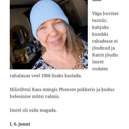
Väga huvitav
turniir,
kahjuks
kumbki
rahadesse ei
jõudnud ja
Kairit jõudis
Imret
oodates
rahalauas veel 100$ lisaks kaotada.
Hilisõhtul Kass mängis Phenom pokkeris ja kudus
helesinise mütsi valmis.
Imrel oli oidu magada.
L 6. juuni