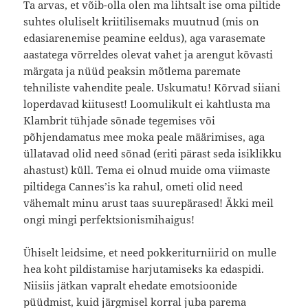
Ta arvas, et võib-olla olen ma lihtsalt ise oma piltide
suhtes oluliselt kriitilisemaks muutnud (mis on
edasiarenemise peamine eeldus), aga varasemate
aastatega võrreldes olevat vahet ja arengut kõvasti
märgata ja nüüd peaksin mõtlema paremate
tehniliste vahendite peale. Uskumatu! Kõrvad siiani
loperdavad kiitusest! Loomulikult ei kahtlusta ma
Klambrit tühjade sõnade tegemises või
põhjendamatus mee moka peale määrimises, aga
üllatavad olid need sõnad (eriti pärast seda isiklikku
ahastust) küll. Tema ei olnud muide oma viimaste
piltidega Cannes’is ka rahul, ometi olid need
vähemalt minu arust taas suurepärased! Äkki meil
ongi mingi perfektsionismihaigus!
Ühiselt leidsime, et need pokkeriturniirid on mulle
hea koht pildistamise harjutamiseks ka edaspidi.
Niisiis jätkan vapralt ehedate emotsioonide
püüdmist, kuid järgmisel korral juba parema