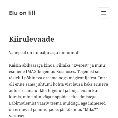
Elu on lill
MENÜÜ
JA
MOODULID
Kiirülevaade
Vahepeal on nii palju asju toimunud!
Käisin abikaasaga kinos. Filmiks “Everest” ja minu
esimene IMAX-kogemus Kosmoses. Tegemist siis
tõsielul põhineva draamalooga mägironijatest. Imre
oli enne sama juhtumi kohta vist lausa kaks erineva
autori raamatut läbi lugenud ja looga enam kui
kursis, mina olin väga nappide eelteadmistega.
Läbimõtlemist vääriv teema muidugi, aga inimesed
on erinevad ja minu jaoks jäi küsimus “Miks?”
vastuseta.