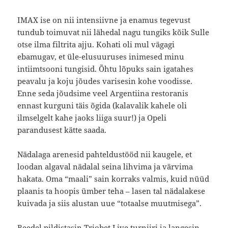
IMAX ise on nii intensiivne ja enamus tegevust
tundub toimuvat nii lähedal nagu tungiks kõik Sulle
otse ilma filtrita ajju. Kohati oli mul vägagi
ebamugav, et üle-elusuuruses inimesed minu
intiimtsooni tungisid. Õhtu lõpuks sain igatahes
peavalu ja koju jõudes varisesin kohe voodisse.
Enne seda jõudsime veel Argentiina restoranis
ennast kurguni täis õgida (kalavalik kahele oli
ilmselgelt kahe jaoks liiga suur!) ja Opeli
parandusest kätte saada.
Nädalaga arenesid pahteldustööd nii kaugele, et
loodan algaval nädalal seina lihvima ja värvima
hakata. Oma “maali” sain korraks valmis, kuid nüüd
plaanis ta hoopis ümber teha – lasen tal nädalakese
kuivada ja siis alustan uue “totaalse muutmisega”.
Reedel pildistasin Triobet Live turniiri ja langesin