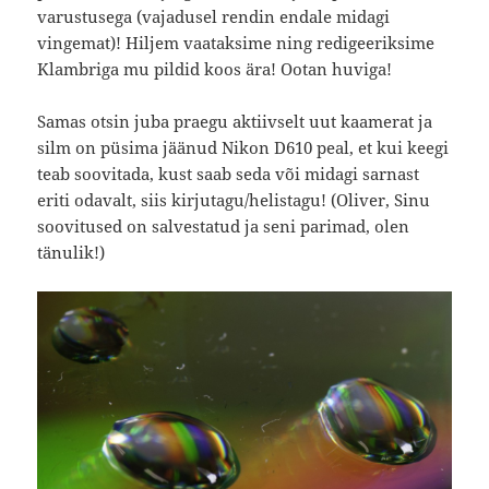
varustusega (vajadusel rendin endale midagi
vingemat)! Hiljem vaataksime ning redigeeriksime
Klambriga mu pildid koos ära! Ootan huviga!
Samas otsin juba praegu aktiivselt uut kaamerat ja
silm on püsima jäänud Nikon D610 peal, et kui keegi
teab soovitada, kust saab seda või midagi sarnast
eriti odavalt, siis kirjutagu/helistagu! (Oliver, Sinu
soovitused on salvestatud ja seni parimad, olen
tänulik!)