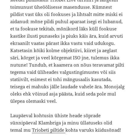
toimunust üheöölisesse masendusse. Kümnest
pildist vast üks oli fookuses ja lihtsalt mitte miski ei
aidanud: mõne pildi puhul aparaat isegi ei lubanud,
et ta fookuse tekitab, mõnikord läks küll fookuse
kastike ilusti punaseks ja piuks käis ära, kuid arvuti
ekraanilt vaatas pärast ikka vastu vaid udukogu.
Katsetasin kõiki kolme objektiivi, kiiret ja aeglast
säri, kõrget ja veel kõrgemat ISO jne, tulemus ikka
nutune! Tundub, et kaamera on nõus teravamat pilti
tegema vaid üliheades valgustingimustes või siis
statiivilt, esimest ei tohi mängusaalis kasutada,
teisega ei mahuks jälle laudade vahele ära. Monojalg
oleks ehk võinud asja päästa, kuid seda pole mul
ülepea olemaski veel.
Laupäeval kohtusin ühiste heade sõprade
sünnipäeval Klambriga ja minu üllatuseks olid
temal mu
Triobeti piltide
kohta varuks kiidusõnad!