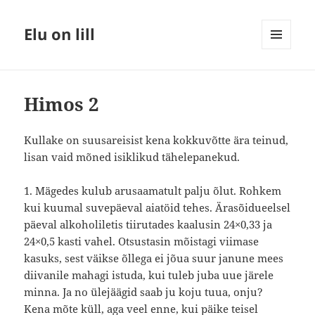
Elu on lill
MENÜÜ
JA
MOODULID
Himos 2
Kullake on suusareisist kena kokkuvõtte ära teinud,
lisan vaid mõned isiklikud tähelepanekud.
1. Mägedes kulub arusaamatult palju õlut. Rohkem
kui kuumal suvepäeval aiatöid tehes. Ärasõidueelsel
päeval alkoholiletis tiirutades kaalusin 24×0,33 ja
24×0,5 kasti vahel. Otsustasin mõistagi viimase
kasuks, sest väikse õllega ei jõua suur janune mees
diivanile mahagi istuda, kui tuleb juba uue järele
minna. Ja no ülejäägid saab ju koju tuua, onju?
Kena mõte küll, aga veel enne, kui päike teisel