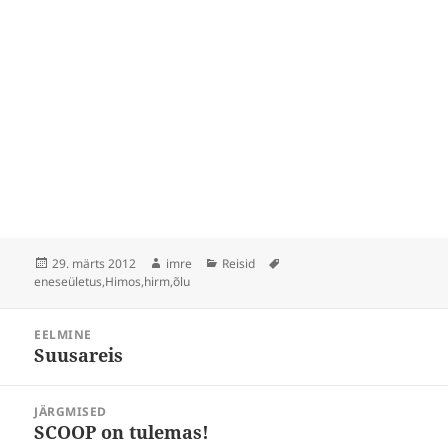
Postitatud
Autor
Rubriigid
Sildid
29. märts 2012
imre
Reisid
eneseületus
,
Himos
,
hirm
,
õlu
Navigeerimine
EELMINE
Suusareis
Eelmine
postitus:
JÄRGMISED
SCOOP on tulemas!
Järgmine